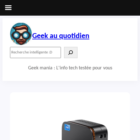
Aller
au
contenu
Geek au quotidien
R
e
c
Geek mania : L'info tech testée pour vous
h
e
r
c
h
e
r