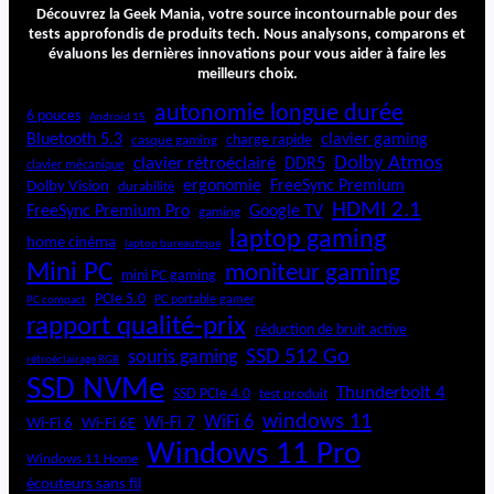
Découvrez la Geek Mania, votre source incontournable pour des
tests approfondis de produits tech. Nous analysons, comparons et
évaluons les dernières innovations pour vous aider à faire les
meilleurs choix.
autonomie longue durée
6 pouces
Android 15
Bluetooth 5.3
clavier gaming
charge rapide
casque gaming
Dolby Atmos
clavier rétroéclairé
DDR5
clavier mécanique
ergonomie
FreeSync Premium
Dolby Vision
durabilité
HDMI 2.1
FreeSync Premium Pro
Google TV
gaming
laptop gaming
home cinéma
laptop bureautique
Mini PC
moniteur gaming
mini PC gaming
PCIe 5.0
PC portable gamer
PC compact
rapport qualité-prix
réduction de bruit active
SSD 512 Go
souris gaming
rétroéclairage RGB
SSD NVMe
Thunderbolt 4
SSD PCIe 4.0
test produit
windows 11
WiFi 6
Wi-Fi 6E
Wi-Fi 7
Wi-Fi 6
Windows 11 Pro
Windows 11 Home
écouteurs sans fil