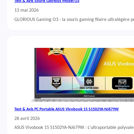
Test & Avis Souris Glorious Model O3
13 mai 2026
GLORIOUS Gaming O3 : la souris gaming filaire ultralégère 
Test & Avis PC Portable ASUS Vivobook 15 S1502YA-NJ679W
28 avril 2026
ASUS Vivobook 15 S1502YA-NJ679W : L’ultraportable polyvalent