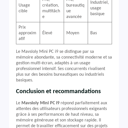
Industriel,
Usage
création,
bureautiq
usage
cible
multitâch
ue
basique
e
avancée
Prix
approxim
Élevé
Moyen
Bas
atif
Le Mavsloly Mini PC i9 se distingue par sa
mémoire abondante, sa connectivité moderne et sa
gestion multi-écran, adaptés à un usage
professionnel intensif. Ses concurrents rivalisent
plus sur des besoins bureautiques ou industriels
basiques.
Conclusion et recommandations
Le
Mavsloly Mini PC i9
répond parfaitement aux
attentes des utilisateurs professionnels exigeants
grâce à ses performances de haut niveau, sa
mémoire généreuse et son stockage rapide. Il
permet de travailler efficacement sur des projets