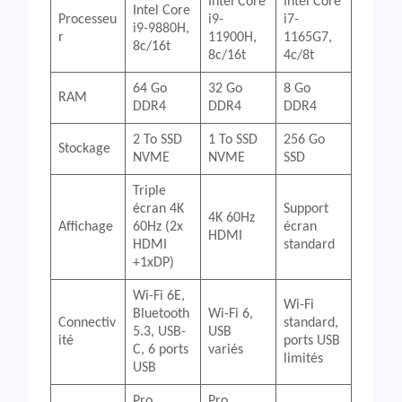
Intel Core
Intel Core
Intel Core
Processeu
i9-
i7-
i9-9880H,
r
11900H,
1165G7,
8c/16t
8c/16t
4c/8t
64 Go
32 Go
8 Go
RAM
DDR4
DDR4
DDR4
2 To SSD
1 To SSD
256 Go
Stockage
NVME
NVME
SSD
Triple
écran 4K
Support
4K 60Hz
Affichage
60Hz (2x
écran
HDMI
HDMI
standard
+1xDP)
Wi-Fi 6E,
Wi-Fi
Bluetooth
Wi-Fi 6,
Connectiv
standard,
5.3, USB-
USB
ité
ports USB
C, 6 ports
variés
limités
USB
Pro,
Pro,