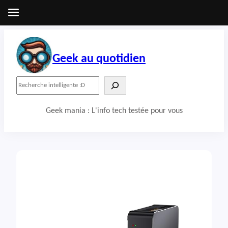
Aller
au
contenu
Geek au quotidien
R
e
c
Geek mania : L'info tech testée pour vous
h
e
r
c
h
e
r