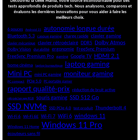
Découvrez la Geek Mania, votre source incontournable pour des
tests approfondis de produits tech. Nous analysons, comparons et
évaluons les dernières innovations pour vous aider à faire les
meilleurs choix.
autonomie longue durée
6 pouces
Android 15
Bluetooth 5.3
clavier gaming
charge rapide
casque gaming
Dolby Atmos
clavier rétroéclairé
DDR5
clavier mécanique
ergonomie
FreeSync Premium
Dolby Vision
durabilité
HDMI 2.1
FreeSync Premium Pro
Google TV
gaming
laptop gaming
home cinéma
laptop bureautique
Mini PC
moniteur gaming
mini PC gaming
PCIe 5.0
PC portable gamer
PC compact
rapport qualité-prix
réduction de bruit active
SSD 512 Go
souris gaming
rétroéclairage RGB
SSD NVMe
Thunderbolt 4
SSD PCIe 4.0
test produit
windows 11
WiFi 6
Wi-Fi 6E
Wi-Fi 7
Wi-Fi 6
Windows 11 Pro
Windows 11 Home
écouteurs sans fil