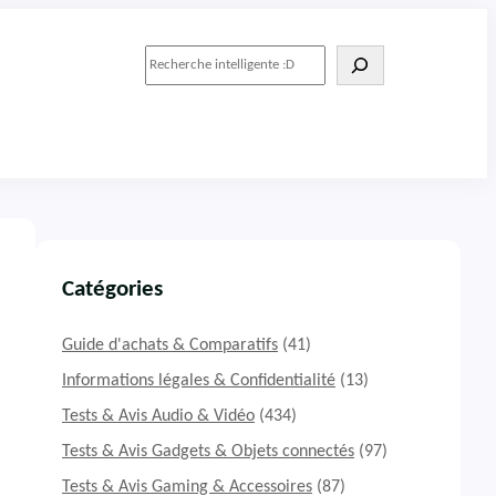
R
e
c
h
e
r
c
h
e
r
Catégories
Guide d'achats & Comparatifs
(41)
Informations légales & Confidentialité
(13)
Tests & Avis Audio & Vidéo
(434)
Tests & Avis Gadgets & Objets connectés
(97)
Tests & Avis Gaming & Accessoires
(87)