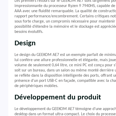
Les premiers retours sur le GEEKOM AE7 sont largement positi
impressionnante du processeur Ryzen 9 7940HS, capable de 
AAA avec une fluidité remarquable. La qualité de constructi
rapport performance/encombrement. Certains critiques note
sous forte charge, un compromis nécessaire pour maintenir
possibilité d’étendre la mémoire et le stockage est appréciée
besoins évolutifs.
Design
Le design du GEEKOM AE7 est un exemple parfait de minima
lui confère une allure professionnelle et élégante, mais jou
volume de seulement 0,64 litre, ce mini PC est conçu pour 
soit sur un bureau, dans un salon ou même monté derrière un
se reflète dans la disposition intelligente des ports, offrant
présence d’un port USB-C en façade, compatible avec la cha
de périphériques mobiles.
Développement du produit
Le développement du GEEKOM AE7 témoigne d’une approche ce
desktop dans un format ultra-compact. Le choix du processe