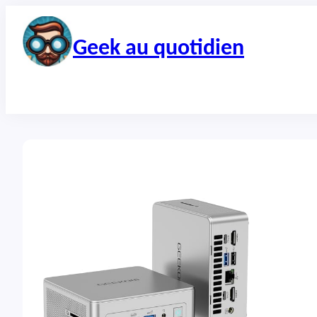
Aller
au
contenu
Geek au quotidien