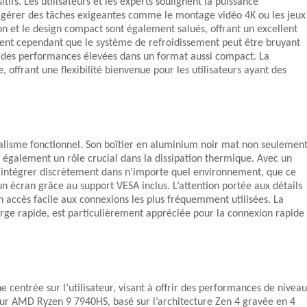
fs. Les utilisateurs et les experts soulignent la puissance
gérer des tâches exigeantes comme le montage vidéo 4K ou les jeux
on et le design compact sont également salués, offrant un excellent
nt cependant que le système de refroidissement peut être bruyant
 des performances élevées dans un format aussi compact. La
, offrant une flexibilité bienvenue pour les utilisateurs ayant des
lisme fonctionnel. Son boîtier en aluminium noir mat non seulemen
e également un rôle crucial dans la dissipation thermique. Avec un
s’intégrer discrètement dans n’importe quel environnement, que ce
 écran grâce au support VESA inclus. L’attention portée aux détails
 un accès facile aux connexions les plus fréquemment utilisées. La
rge rapide, est particulièrement appréciée pour la connexion rapide
ntrée sur l’utilisateur, visant à offrir des performances de niveau
ur AMD Ryzen 9 7940HS, basé sur l’architecture Zen 4 gravée en 4