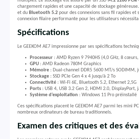
multiples. Le stockage est assuré par un SSD
M.2 2280 PCIe 
chargement rapides et une capacité de stockage généreuse. L
et du
Bluetooth 5.2
pour des connexions sans fil rapides et 
connexion filaire performante pour les utilisateurs nécessit
Spécifications
Le GEEKOM AE7 impressionne par ses spécifications techniq
Processeur
: AMD Ryzen 9 7940HS (4,0 GHz, 8 cœurs, 
GPU
: AMD Radeon 780M Graphics
Mémoire
: Dual-channel DDR5 5600 MT/s SODIMM, j
Stockage
: SSD PCIe Gen 4 x 4 jusqu’à 2 To
Connectivité
: Wi-Fi 6E, Bluetooth 5.2, Ethernet 2,5G
Ports
: USB 4, USB 3.2 Gen 2, HDMI 2.0, DisplayPort, 
Système d’exploitation
: Windows 11 Pro préinstallé
Ces spécifications placent le GEEKOM AE7 parmi les mini PC
nombreux ordinateurs de bureau traditionnels.
Examen des critiques et des éva