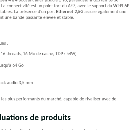
Gen 4 x 4
pouvant aller jusqu’à 2 To, garantissant des temps de
a connectivité est un point fort du AE7, avec le support du
Wi-Fi 6E
stables. La présence d’un port
Ethernet 2,5G
assure également une
ant une bande passante élevée et stable.
ues :
16 threads, 16 Mo de cache, TDP : 54W)
usqu’à 64 Go
jack audio 3,5 mm
 les plus performants du marché, capable de rivaliser avec de
luations de produits