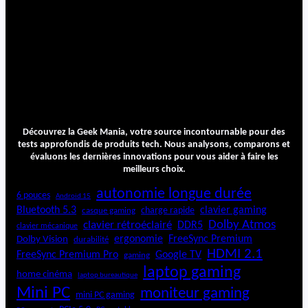
Découvrez la Geek Mania, votre source incontournable pour des
tests approfondis de produits tech. Nous analysons, comparons et
évaluons les dernières innovations pour vous aider à faire les
meilleurs choix.
autonomie longue durée
6 pouces
Android 15
Bluetooth 5.3
clavier gaming
charge rapide
casque gaming
Dolby Atmos
clavier rétroéclairé
DDR5
clavier mécanique
ergonomie
FreeSync Premium
Dolby Vision
durabilité
HDMI 2.1
FreeSync Premium Pro
Google TV
gaming
laptop gaming
home cinéma
laptop bureautique
Mini PC
moniteur gaming
mini PC gaming