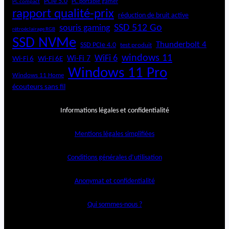
PCIe 5.0
PC portable gamer
PC compact
rapport qualité-prix
réduction de bruit active
SSD 512 Go
souris gaming
rétroéclairage RGB
SSD NVMe
Thunderbolt 4
SSD PCIe 4.0
test produit
windows 11
WiFi 6
Wi-Fi 6E
Wi-Fi 7
Wi-Fi 6
Windows 11 Pro
Windows 11 Home
écouteurs sans fil
Informations légales et confidentialité
Mentions légales simplifiées
Conditions générales d’utilisation
Anonymat et confidentialité
Qui sommes-nous ?