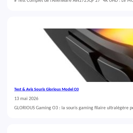
# Test Complet de l’Alienware AW2725QF 27″ 4K UHD : Le Mo
Test & Avis Souris Glorious Model O3
13 mai 2026
GLORIOUS Gaming O3 : la souris gaming filaire ultralégère 