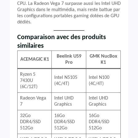
CPU. La Radeon Vega 7 surpasse aussi les Intel UHD
Graphics dans le multimédia, mais reste battue par
les configurations portables gaming dotées de GPU
dédiés.
Comparaison avec des produits
similaires
Beelink U59
GMK NucBox
ACEMAGIC K1
Pro
K1
Ryzen 5
Intel N5105
Intel N100
7430U
(4C/4T)
(4C/4T)
(6C/12T)
Radeon Vega
Intel UHD
Intel UHD
7
Graphics
Graphics
32Go
16Go
16Go
DDR4/SSD
DDR4/SSD
DDR4/SSD
512Go
512Go
512Go