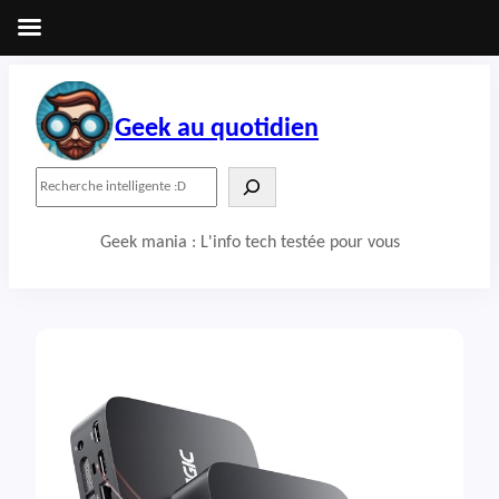
Aller
au
contenu
Geek au quotidien
R
e
c
Geek mania : L'info tech testée pour vous
h
e
r
c
h
e
r