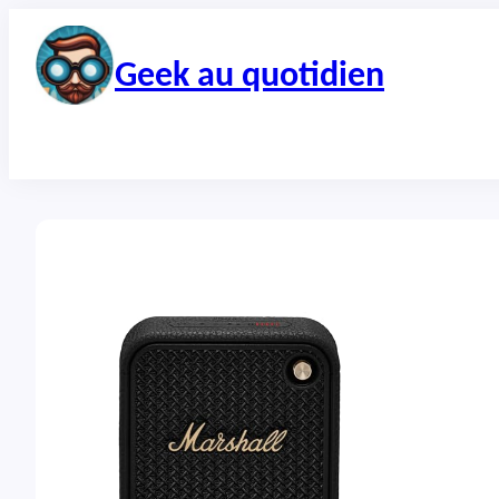
Aller
au
contenu
Geek au quotidien