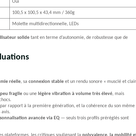
Oui
100,5 x 100,5 x 43,4 mm / 360g
Molette multidirectionnelle, LEDs
lisateur solide
tant en terme d’autonomie, de robustesse que de
luations
mie réelle
, sa
connexion stable
et un rendu sonore « musclé et clai
peu fragile
ou une
légère vibration à volume très élevé
, mais
 chocs.
e par rapport à la première génération, et la cohérence du son même
 avis.
sonnalisation avancée via EQ
— seuls trois profils préréglés sont
es plateformes, les critiques soulignant la
polyvalence, la mobilité e