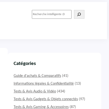
R
e
c
h
e
r
c
h
e
r
Catégories
Guide d'achats & Comparatifs
(41)
Informations légales & Confidentialité
(13)
Tests & Avis Audio & Vidéo
(434)
Tests & Avis Gadgets & Objets connectés
(97)
Tests & Avis Gaming & Accessoires
(87)