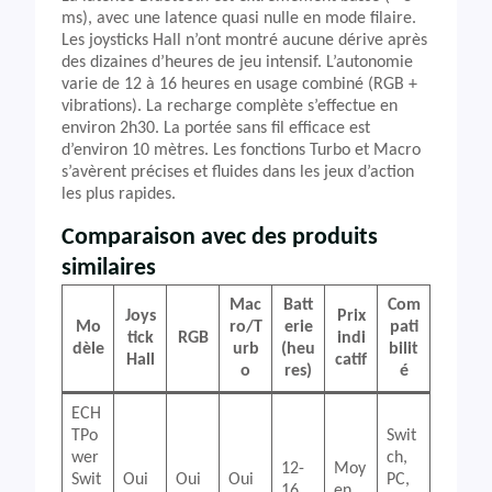
ms), avec une latence quasi nulle en mode filaire.
Les joysticks Hall n’ont montré aucune dérive après
des dizaines d’heures de jeu intensif. L’autonomie
varie de 12 à 16 heures en usage combiné (RGB +
vibrations). La recharge complète s’effectue en
environ 2h30. La portée sans fil efficace est
d’environ 10 mètres. Les fonctions Turbo et Macro
s’avèrent précises et fluides dans les jeux d’action
les plus rapides.
Comparaison avec des produits
similaires
Mac
Batt
Com
Joys
Prix
Mo
ro/T
erie
pati
tick
RGB
indi
dèle
urb
(heu
bilit
Hall
catif
o
res)
é
ECH
TPo
Swit
wer
ch,
12-
Moy
Swit
Oui
Oui
Oui
PC,
16
en