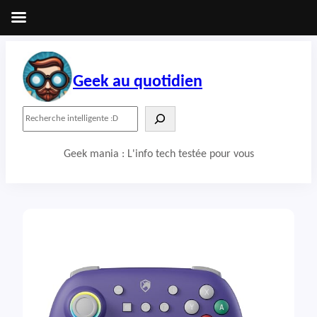
Aller
au
contenu
Geek au quotidien
R
e
c
Geek mania : L'info tech testée pour vous
h
e
r
c
h
e
r