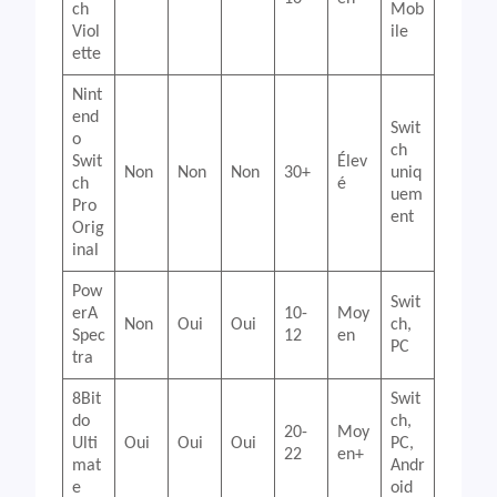
ch
Mob
Viol
ile
ette
Nint
end
Swit
o
ch
Swit
Élev
Non
Non
Non
30+
uniq
ch
é
uem
Pro
ent
Orig
inal
Pow
Swit
erA
10-
Moy
Non
Oui
Oui
ch,
Spec
12
en
PC
tra
8Bit
Swit
do
ch,
20-
Moy
Ulti
Oui
Oui
Oui
PC,
22
en+
mat
Andr
e
oid