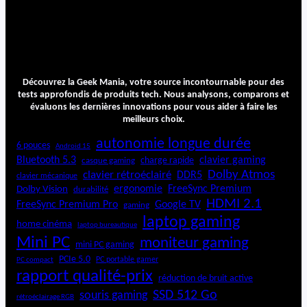
Découvrez la Geek Mania, votre source incontournable pour des
tests approfondis de produits tech. Nous analysons, comparons et
évaluons les dernières innovations pour vous aider à faire les
meilleurs choix.
autonomie longue durée
6 pouces
Android 15
Bluetooth 5.3
clavier gaming
charge rapide
casque gaming
Dolby Atmos
clavier rétroéclairé
DDR5
clavier mécanique
ergonomie
FreeSync Premium
Dolby Vision
durabilité
HDMI 2.1
FreeSync Premium Pro
Google TV
gaming
laptop gaming
home cinéma
laptop bureautique
Mini PC
moniteur gaming
mini PC gaming
PCIe 5.0
PC portable gamer
PC compact
rapport qualité-prix
réduction de bruit active
SSD 512 Go
souris gaming
rétroéclairage RGB