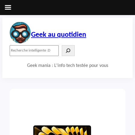
Aller
au
contenu
Geek au quotidien
R
e
c
Geek mania : L'info tech testée pour vous
h
e
r
c
h
e
r