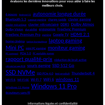
évaluons les dernières innovations pour vous aider à faire les
meilleurs choix.
autonomie longue durée
6 pouces
Android 15
Bluetooth 5.3
clavier gaming
charge rapide
casque gaming
Dolby Atmos
clavier rétroéclairé
DDR5
clavier mécanique
ergonomie
FreeSync Premium
Dolby Vision
durabilité
HDMI 2.1
FreeSync Premium Pro
Google TV
gaming
laptop gaming
home cinéma
laptop bureautique
Mini PC
moniteur gaming
mini PC gaming
PCIe 5.0
PC portable gamer
PC compact
rapport qualité-prix
réduction de bruit active
SSD 512 Go
souris gaming
rétroéclairage RGB
SSD NVMe
Thunderbolt 4
SSD PCIe 4.0
test produit
windows 11
WiFi 6
Wi-Fi 6E
Wi-Fi 7
Wi-Fi 6
Windows 11 Pro
Windows 11 Home
écouteurs sans fil
Informations légales et confidentialité