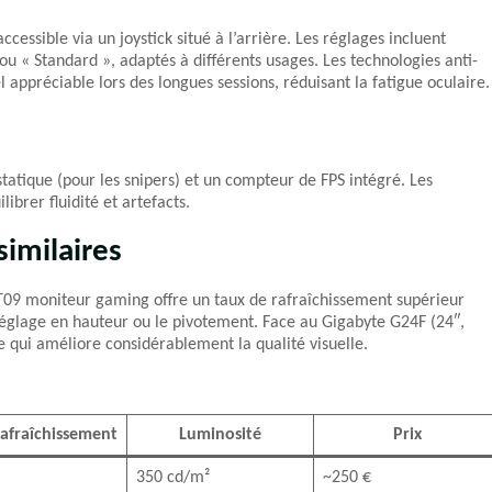
ccessible via un joystick situé à l’arrière. Les réglages incluent
 « Standard », adaptés à différents usages. Les technologies anti-
l appréciable lors des longues sessions, réduisant la fatigue oculaire.
tique (pour les snipers) et un compteur de FPS intégré. Les
brer fluidité et artefacts.
imilaires
09 moniteur gaming offre un taux de rafraîchissement supérieur
lage en hauteur ou le pivotement. Face au Gigabyte G24F (24″,
te qui améliore considérablement la qualité visuelle.
afraîchissement
Luminosité
Prix
350 cd/m²
~250 €