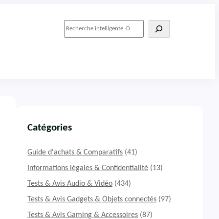
R
e
c
h
e
r
c
h
e
r
Catégories
Guide d'achats & Comparatifs
(41)
Informations légales & Confidentialité
(13)
Tests & Avis Audio & Vidéo
(434)
Tests & Avis Gadgets & Objets connectés
(97)
Tests & Avis Gaming & Accessoires
(87)