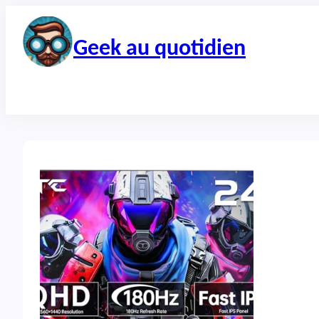
Aller
au
contenu
Geek au quotidien