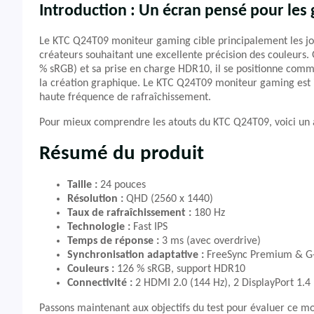
Introduction : Un écran pensé pour les
Le KTC Q24T09 moniteur gaming cible principalement les jou
créateurs souhaitant une excellente précision des couleurs. 
% sRGB) et sa prise en charge HDR10, il se positionne com
la création graphique. Le KTC Q24T09 moniteur gaming est 
haute fréquence de rafraîchissement.
Pour mieux comprendre les atouts du KTC Q24T09, voici un a
Résumé du produit
Taille :
24 pouces
Résolution :
QHD (2560 x 1440)
Taux de rafraîchissement :
180 Hz
Technologie :
Fast IPS
Temps de réponse :
3 ms (avec overdrive)
Synchronisation adaptative :
FreeSync Premium & G-
Couleurs :
126 % sRGB, support HDR10
Connectivité :
2 HDMI 2.0 (144 Hz), 2 DisplayPort 1.4 
Passons maintenant aux objectifs du test pour évaluer ce m