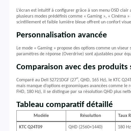
L’écran est intuitif à configurer grâce à son menu OSD clair a
plusieurs modes prédéfinis comme « Gaming », « Cinéma » ou
scintillement et faible lumière bleue offrent un confort visue
Personnalisation avancée
Le mode « Gaming » propose des options comme un viseur sta
paramètres de réponse (Overdrive) sont ajustables pour équili
Comparaison avec des produits s
Comparé au Dell S2721DGF (27″, QHD, 165 Hz), le KTC Q24T
mais manque d’options ergonomiques avancées comme le rég
FHD, 180 Hz), il se distingue par sa résolution QHD plus net
Tableau comparatif détaillé
Modèle
Résolution
Taux R
KTC Q24T09
QHD (2560×1440)
180 Hz