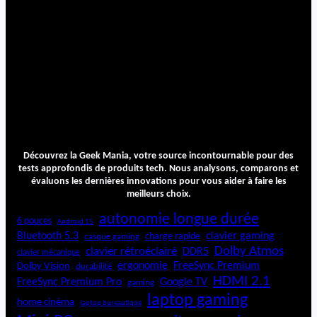
Découvrez la Geek Mania, votre source incontournable pour des
tests approfondis de produits tech. Nous analysons, comparons et
évaluons les dernières innovations pour vous aider à faire les
meilleurs choix.
autonomie longue durée
6 pouces
Android 15
Bluetooth 5.3
clavier gaming
charge rapide
casque gaming
Dolby Atmos
clavier rétroéclairé
DDR5
clavier mécanique
ergonomie
FreeSync Premium
Dolby Vision
durabilité
HDMI 2.1
FreeSync Premium Pro
Google TV
gaming
laptop gaming
home cinéma
laptop bureautique