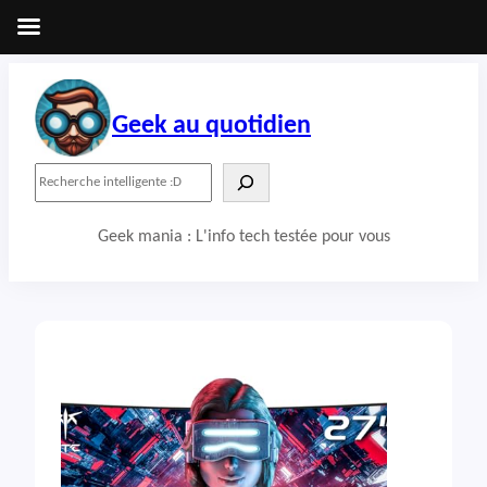
Aller
au
contenu
Geek au quotidien
R
e
c
Geek mania : L'info tech testée pour vous
h
e
r
c
h
e
r