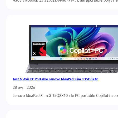
ASUS Vivobook 15 S1502YA-NJ679W : L’ultraportable polyvalent
Test & Avis PC Portable Lenovo IdeaPad Slim 3 15Q8X10
28 avril 2026
Lenovo IdeaPad Slim 3 15Q8X10 : le PC portable Copilot+ acc