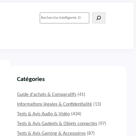
R
e
c
h
e
r
c
h
e
r
Catégories
Guide d'achats & Comparatifs
(41)
Informations légales & Confidentialité
(13)
Tests & Avis Audio & Vidéo
(434)
Tests & Avis Gadgets & Objets connectés
(97)
Tests & Avis Gaming & Accessoires
(87)