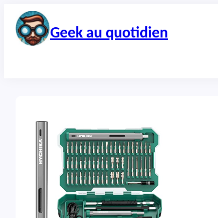
Aller
au
contenu
Geek au quotidien