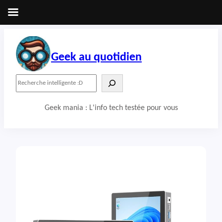
Aller
au
contenu
Geek au quotidien
R
e
c
Geek mania : L'info tech testée pour vous
h
e
r
c
h
e
r