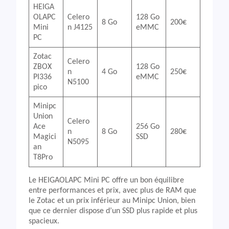
HEIGA
OLAPC
Celero
128 Go
8 Go
200€
Mini
n J4125
eMMC
PC
Zotac
Celero
ZBOX
128 Go
n
4 Go
250€
PI336
eMMC
N5100
pico
Minipc
Union
Celero
Ace
256 Go
n
8 Go
280€
Magici
SSD
N5095
an
T8Pro
Le HEIGAOLAPC Mini PC offre un bon équilibre
entre performances et prix, avec plus de RAM que
le Zotac et un prix inférieur au Minipc Union, bien
que ce dernier dispose d’un SSD plus rapide et plus
spacieux.