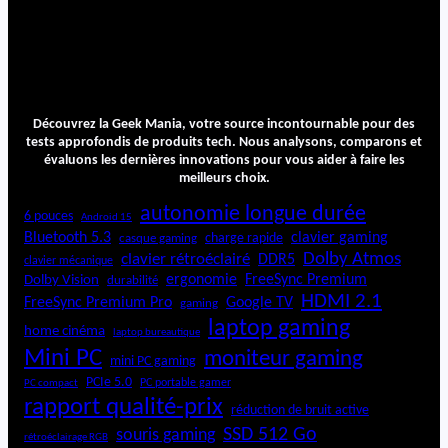
Découvrez la Geek Mania, votre source incontournable pour des
tests approfondis de produits tech. Nous analysons, comparons et
évaluons les dernières innovations pour vous aider à faire les
meilleurs choix.
autonomie longue durée
6 pouces
Android 15
Bluetooth 5.3
clavier gaming
charge rapide
casque gaming
Dolby Atmos
clavier rétroéclairé
DDR5
clavier mécanique
ergonomie
FreeSync Premium
Dolby Vision
durabilité
HDMI 2.1
FreeSync Premium Pro
Google TV
gaming
laptop gaming
home cinéma
laptop bureautique
Mini PC
moniteur gaming
mini PC gaming
PCIe 5.0
PC portable gamer
PC compact
rapport qualité-prix
réduction de bruit active
SSD 512 Go
souris gaming
rétroéclairage RGB