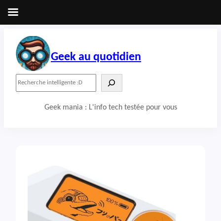
Aller
au
contenu
Geek au quotidien
R
e
c
Geek mania : L'info tech testée pour vous
h
e
r
c
h
e
r