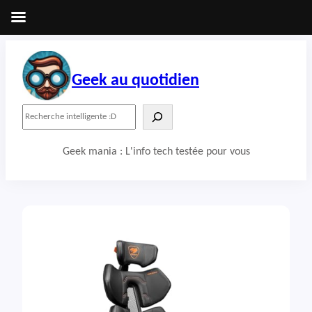
Aller
au
contenu
Geek au quotidien
R
e
c
Geek mania : L'info tech testée pour vous
h
e
r
c
h
e
r