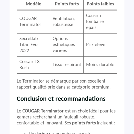
Modèle
Points forts
Points faibles
Coussin
COUGAR
Ventilation,
lombaire
Terminator
robustesse
épais
Secretlab
Options
Titan Evo
esthétiques
Prix élevé
2022
variées
Corsair T3
Tissu respirant
Moins durable
Rush
Le Terminator se démarque par son excellent
rapport qualité-prix dans sa catégorie premium.
Conclusion et recommandations
Le
COUGAR Terminator
est un choix idéal pour les
gamers recherchant un fauteuil robuste,
confortable et innovant. Ses
points forts
incluent :
Un design ergonomique avancé,