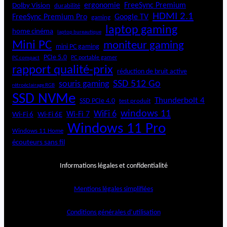
ergonomie
FreeSync Premium
Dolby Vision
durabilité
HDMI 2.1
FreeSync Premium Pro
Google TV
gaming
laptop gaming
home cinéma
laptop bureautique
Mini PC
moniteur gaming
mini PC gaming
PCIe 5.0
PC portable gamer
PC compact
rapport qualité-prix
réduction de bruit active
SSD 512 Go
souris gaming
rétroéclairage RGB
SSD NVMe
Thunderbolt 4
SSD PCIe 4.0
test produit
windows 11
WiFi 6
Wi-Fi 6E
Wi-Fi 7
Wi-Fi 6
Windows 11 Pro
Windows 11 Home
écouteurs sans fil
Informations légales et confidentialité
Mentions légales simplifiées
Conditions générales d’utilisation