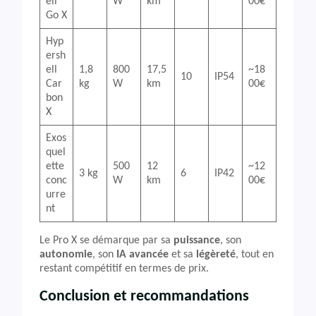
ell
W
km
00€
Go X
Hyp
ersh
ell
1,8
800
17,5
~18
10
IP54
Car
kg
W
km
00€
bon
X
Exos
quel
ette
500
12
~12
3 kg
6
IP42
conc
W
km
00€
urre
nt
Le Pro X se démarque par sa
puissance
, son
autonomie
, son
IA avancée
et sa
légèreté
, tout en
restant compétitif en termes de prix.
Conclusion et recommandations