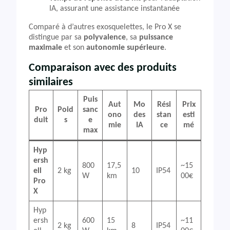
IA, assurant une assistance instantanée
Comparé à d’autres exosquelettes, le Pro X se
distingue par sa
polyvalence
, sa
puissance
maximale
et son
autonomie supérieure
.
Comparaison avec des produits
similaires
Puis
Aut
Mo
Rési
Prix
Pro
Poid
sanc
ono
des
stan
esti
duit
s
e
mie
IA
ce
mé
max
Hyp
ersh
800
17,5
~15
ell
2 kg
10
IP54
W
km
00€
Pro
X
Hyp
ersh
600
15
~11
2 kg
8
IP54