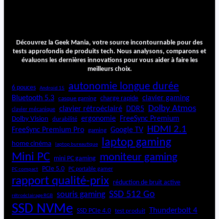
Découvrez la Geek Mania, votre source incontournable pour des
tests approfondis de produits tech. Nous analysons, comparons et
évaluons les dernières innovations pour vous aider à faire les
meilleurs choix.
autonomie longue durée
6 pouces
Android 15
Bluetooth 5.3
clavier gaming
charge rapide
casque gaming
Dolby Atmos
clavier rétroéclairé
DDR5
clavier mécanique
ergonomie
FreeSync Premium
Dolby Vision
durabilité
HDMI 2.1
FreeSync Premium Pro
Google TV
gaming
laptop gaming
home cinéma
laptop bureautique
Mini PC
moniteur gaming
mini PC gaming
PCIe 5.0
PC portable gamer
PC compact
rapport qualité-prix
réduction de bruit active
SSD 512 Go
souris gaming
rétroéclairage RGB
SSD NVMe
Thunderbolt 4
SSD PCIe 4.0
test produit