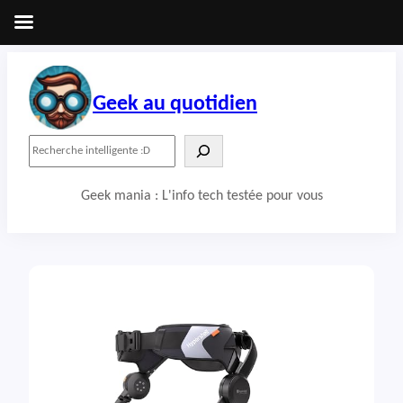
Aller
au
contenu
Geek au quotidien
R
e
c
Geek mania : L'info tech testée pour vous
h
e
r
c
h
e
r