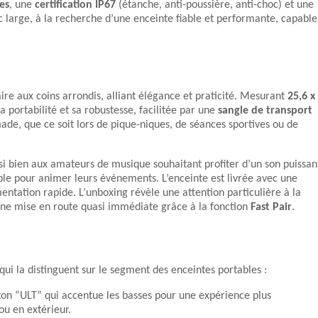
es
, une
certification IP67
(étanche, anti-poussière, anti-choc) et une
c large, à la recherche d’une enceinte fiable et performante, capable
re aux coins arrondis, alliant élégance et praticité. Mesurant
25,6 x
sa portabilité et sa robustesse, facilitée par une
sangle de transport
made, que ce soit lors de pique-niques, de séances sportives ou de
aussi bien aux amateurs de musique souhaitant profiter d’un son puissan
able pour animer leurs événements. L’enceinte est livrée avec une
ntation rapide. L’unboxing révèle une attention particulière à la
c une mise en route quasi immédiate grâce à la fonction
Fast Pair
.
ui la distinguent sur le segment des enceintes portables :
ton “ULT” qui accentue les basses pour une expérience plus
ou en extérieur.