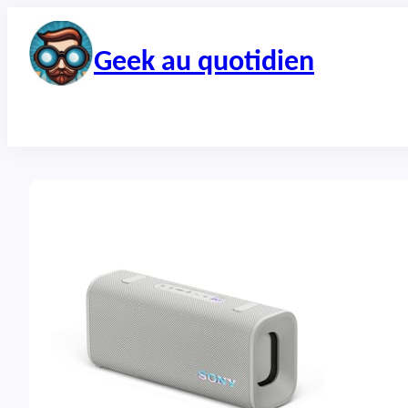
Aller
au
contenu
Geek au quotidien