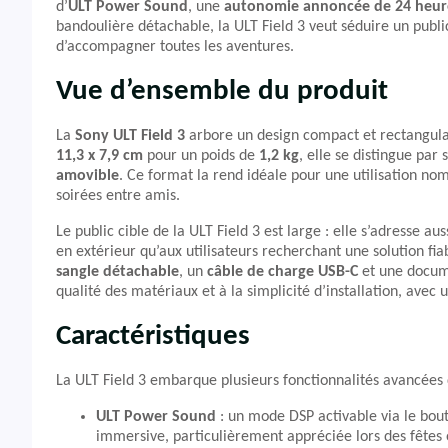
d’
ULT Power Sound
, une
autonomie annoncée de 24 heur
bandoulière détachable, la ULT Field 3 veut séduire un publi
d’accompagner toutes les aventures.
Vue d’ensemble du produit
La
Sony ULT Field 3
arbore un design compact et rectangulai
11,3 x 7,9 cm
pour un poids de
1,2 kg
, elle se distingue par 
amovible
. Ce format la rend idéale pour une utilisation no
soirées entre amis.
Le public cible de la ULT Field 3 est large : elle s’adresse 
en extérieur qu’aux utilisateurs recherchant une solution fi
sangle détachable
, un
câble de charge USB-C
et une docume
qualité des matériaux et à la simplicité d’installation, ave
Caractéristiques
La ULT Field 3 embarque plusieurs fonctionnalités avancées q
ULT Power Sound
: un mode DSP activable via le bou
immersive, particulièrement appréciée lors des fêtes 