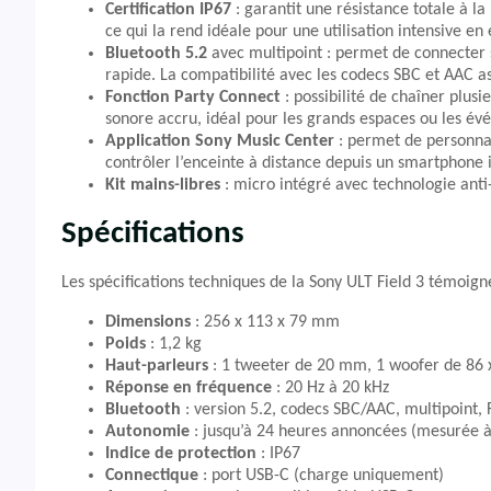
Certification IP67
: garantit une résistance totale à la
ce qui la rend idéale pour une utilisation intensive en 
Bluetooth 5.2
avec multipoint : permet de connecter 
rapide. La compatibilité avec les codecs SBC et AAC a
Fonction Party Connect
: possibilité de chaîner plus
sonore accru, idéal pour les grands espaces ou les é
Application Sony Music Center
: permet de personnali
contrôler l’enceinte à distance depuis un smartphone 
Kit mains-libres
: micro intégré avec technologie ant
Spécifications
Les spécifications techniques de la Sony ULT Field 3 témoign
Dimensions
: 256 x 113 x 79 mm
Poids
: 1,2 kg
Haut-parleurs
: 1 tweeter de 20 mm, 1 woofer de 86 x
Réponse en fréquence
: 20 Hz à 20 kHz
Bluetooth
: version 5.2, codecs SBC/AAC, multipoint, 
Autonomie
: jusqu’à 24 heures annoncées (mesurée à
Indice de protection
: IP67
Connectique
: port USB-C (charge uniquement)