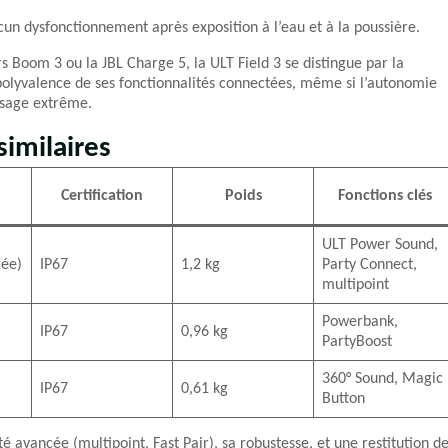
cun dysfonctionnement après exposition à l’eau et à la poussière.
oom 3 ou la JBL Charge 5, la ULT Field 3 se distingue par la
 polyvalence de ses fonctionnalités connectées, même si l’autonomie
 usage extrême.
imilaires
Certification
Poids
Fonctions clés
ULT Power Sound,
rée)
IP67
1,2 kg
Party Connect,
multipoint
Powerbank,
IP67
0,96 kg
PartyBoost
360° Sound, Magic
IP67
0,61 kg
Button
 avancée (multipoint, Fast Pair), sa robustesse, et une restitution d