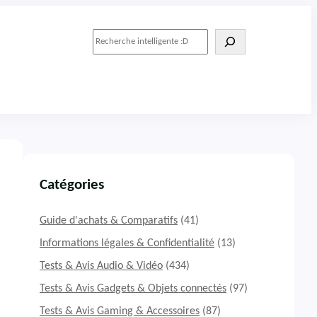
R
e
c
h
e
r
c
h
e
r
Catégories
Guide d'achats & Comparatifs
(41)
Informations légales & Confidentialité
(13)
Tests & Avis Audio & Vidéo
(434)
Tests & Avis Gadgets & Objets connectés
(97)
Tests & Avis Gaming & Accessoires
(87)