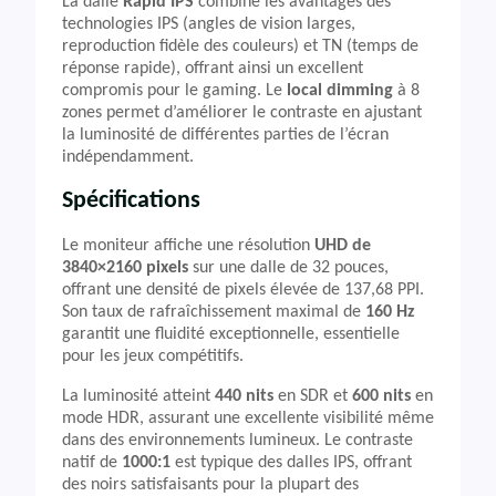
La dalle
Rapid IPS
combine les avantages des
technologies IPS (angles de vision larges,
reproduction fidèle des couleurs) et TN (temps de
réponse rapide), offrant ainsi un excellent
compromis pour le gaming. Le
local dimming
à 8
zones permet d’améliorer le contraste en ajustant
la luminosité de différentes parties de l’écran
indépendamment.
Spécifications
Le moniteur affiche une résolution
UHD de
3840×2160 pixels
sur une dalle de 32 pouces,
offrant une densité de pixels élevée de 137,68 PPI.
Son taux de rafraîchissement maximal de
160 Hz
garantit une fluidité exceptionnelle, essentielle
pour les jeux compétitifs.
La luminosité atteint
440 nits
en SDR et
600 nits
en
mode HDR, assurant une excellente visibilité même
dans des environnements lumineux. Le contraste
natif de
1000:1
est typique des dalles IPS, offrant
des noirs satisfaisants pour la plupart des