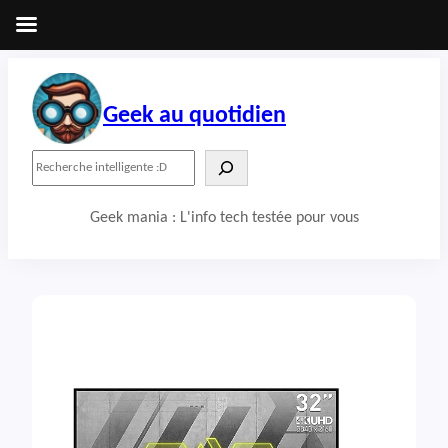
Aller
au
contenu
Geek au quotidien
R
e
c
Geek mania : L'info tech testée pour vous
h
e
r
c
h
e
r