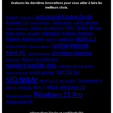
évaluons les dernières innovations pour vous aider à faire les
meilleurs choix.
autonomie longue durée
6 pouces
Android 15
Bluetooth 5.3
clavier gaming
charge rapide
casque gaming
Dolby Atmos
clavier rétroéclairé
DDR5
clavier mécanique
ergonomie
FreeSync Premium
Dolby Vision
durabilité
HDMI 2.1
FreeSync Premium Pro
Google TV
gaming
laptop gaming
home cinéma
laptop bureautique
Mini PC
moniteur gaming
mini PC gaming
PCIe 5.0
PC portable gamer
PC compact
rapport qualité-prix
réduction de bruit active
SSD 512 Go
souris gaming
rétroéclairage RGB
SSD NVMe
Thunderbolt 4
SSD PCIe 4.0
test produit
windows 11
WiFi 6
Wi-Fi 6E
Wi-Fi 7
Wi-Fi 6
Windows 11 Pro
Windows 11 Home
écouteurs sans fil