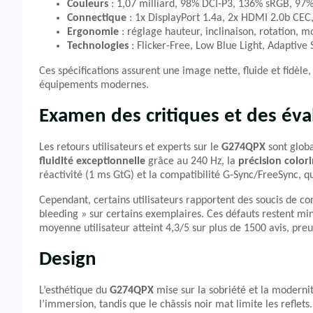
Couleurs
: 1,07 milliard, 98% DCI-P3, 136% sRGB, 9
Connectique
: 1x DisplayPort 1.4a, 2x HDMI 2.0b CEC
Ergonomie
: réglage hauteur, inclinaison, rotation,
Technologies
: Flicker-Free, Low Blue Light, Adaptive
Ces spécifications assurent une image nette, fluide et fidèl
équipements modernes.
Examen des critiques et des éva
Les retours utilisateurs et experts sur le
G274QPX
sont globa
fluidité exceptionnelle
grâce au 240 Hz, la
précision color
réactivité (1 ms GtG) et la compatibilité G-Sync/FreeSync, qui
Cependant, certains utilisateurs rapportent des soucis de con
bleeding » sur certains exemplaires. Ces défauts restent mino
moyenne utilisateur atteint 4,3/5 sur plus de 1500 avis, preu
Design
L’esthétique du
G274QPX
mise sur la sobriété et la modernit
l’immersion, tandis que le châssis noir mat limite les refle