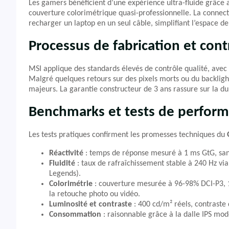
Les gamers bénéficient d’une expérience ultra-fluide grâce a
couverture colorimétrique quasi-professionnelle. La conne
recharger un laptop en un seul câble, simplifiant l’espace de 
Processus de fabrication et cont
MSI applique des standards élevés de contrôle qualité, avec d
Malgré quelques retours sur des pixels morts ou du backligh
majeurs. La garantie constructeur de 3 ans rassure sur la dura
Benchmarks et tests de perfor
Les tests pratiques confirment les promesses techniques du
Réactivité
: temps de réponse mesuré à 1 ms GtG, sans
Fluidité
: taux de rafraîchissement stable à 240 Hz via
Legends).
Colorimétrie
: couverture mesurée à 96-98% DCI-P3, 1
la retouche photo ou vidéo.
Luminosité et contraste
: 400 cd/m² réels, contraste
Consommation
: raisonnable grâce à la dalle IPS mo