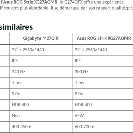
l’
Asus ROG Strix XG27AQMR
, le G274QPX offre une expérience
rif souvent plus abordable. Il se démarque par son rapport qualité/pri
imilaires
Gigabyte M27Q X
Asus ROG Strix XG27AQMR
27″ / 2560×1440
27″ / 2560×1440
IPS
IPS
240 Hz
300 Hz
1 ms
1 ms
97%
97%
HDR 400
HDR 400
Non
65W
400-450 €
600-700 €