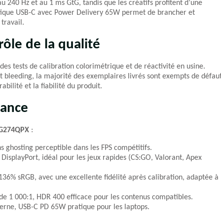
u 240 Hz et au 1 ms GtG, tandis que les créatifs profitent d’une
ctique USB-C avec Power Delivery 65W permet de brancher et
travail.
rôle de la qualité
es tests de calibration colorimétrique et de réactivité en usine.
t bleeding, la majorité des exemplaires livrés sont exempts de défau
bilité et la fiabilité du produit.
mance
G274QPX
:
 ghosting perceptible dans les FPS compétitifs.
 DisplayPort, idéal pour les jeux rapides (CS:GO, Valorant, Apex
36% sRGB, avec une excellente fidélité après calibration, adaptée à
 de 1 000:1, HDR 400 efficace pour les contenus compatibles.
derne, USB-C PD 65W pratique pour les laptops.