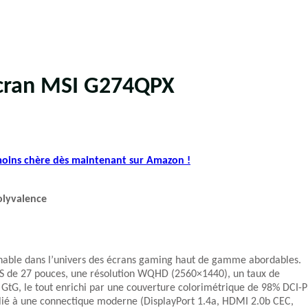
Écran MSI G274QPX
 moins chère dès maintenant sur Amazon !
olyvalence
able dans l’univers des écrans gaming haut de gamme abordables.
IPS de 27 pouces, une résolution WQHD (2560×1440), un taux de
GtG, le tout enrichi par une couverture colorimétrique de 98% DCI-
allié à une connectique moderne (DisplayPort 1.4a, HDMI 2.0b CEC,