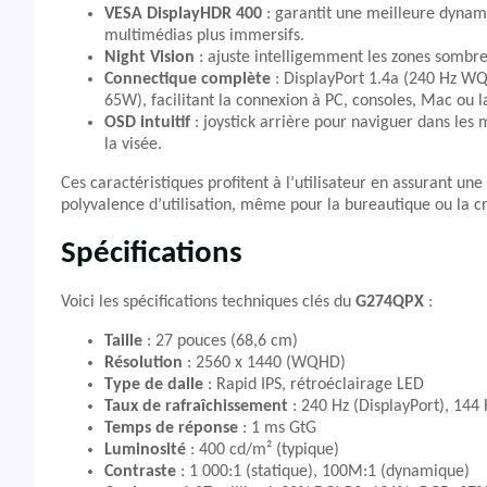
VESA DisplayHDR 400
: garantit une meilleure dynami
multimédias plus immersifs.
Night Vision
: ajuste intelligemment les zones sombres
Connectique complète
: DisplayPort 1.4a (240 Hz W
65W), facilitant la connexion à PC, consoles, Mac ou l
OSD intuitif
: joystick arrière pour naviguer dans les
la visée.
Ces caractéristiques profitent à l’utilisateur en assurant un
polyvalence d’utilisation, même pour la bureautique ou la c
Spécifications
Voici les spécifications techniques clés du
G274QPX
:
Taille
: 27 pouces (68,6 cm)
Résolution
: 2560 x 1440 (WQHD)
Type de dalle
: Rapid IPS, rétroéclairage LED
Taux de rafraîchissement
: 240 Hz (DisplayPort), 144
Temps de réponse
: 1 ms GtG
Luminosité
: 400 cd/m² (typique)
Contraste
: 1 000:1 (statique), 100M:1 (dynamique)