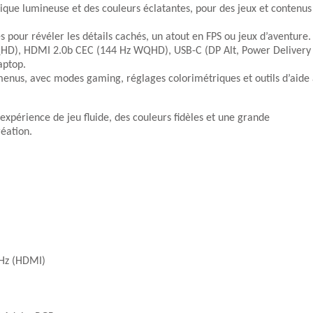
que lumineuse et des couleurs éclatantes, pour des jeux et contenus
 pour révéler les détails cachés, un atout en FPS ou jeux d’aventure.
QHD), HDMI 2.0b CEC (144 Hz WQHD), USB-C (DP Alt, Power Delivery
aptop.
 menus, avec modes gaming, réglages colorimétriques et outils d’aide
e expérience de jeu fluide, des couleurs fidèles et une grande
réation.
 Hz (HDMI)