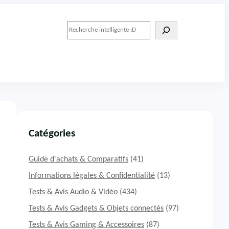
R
e
c
h
e
r
c
h
e
r
Catégories
Guide d'achats & Comparatifs
(41)
Informations légales & Confidentialité
(13)
Tests & Avis Audio & Vidéo
(434)
Tests & Avis Gadgets & Objets connectés
(97)
Tests & Avis Gaming & Accessoires
(87)