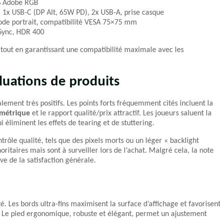
7% Adobe RGB
, 1x USB-C (DP Alt, 65W PD), 2x USB-A, prise casque
 mode portrait, compatibilité VESA 75×75 mm
 Sync, HDR 400
e, tout en garantissant une compatibilité maximale avec les
luations de produits
lement très positifs. Les points forts fréquemment cités incluent la
imétrique
et le rapport qualité/prix attractif. Les joueurs saluent la
 éliminent les effets de tearing et de stuttering.
trôle qualité, tels que des pixels morts ou un léger « backlight
ritaires mais sont à surveiller lors de l’achat. Malgré cela, la note
ve de la satisfaction générale.
é. Les bords ultra-fins maximisent la surface d’affichage et favorisen
ts. Le pied ergonomique, robuste et élégant, permet un ajustement