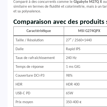
Comparé à des concurrents comme le
Gigabyte M27Q X
ou 
similaire en termes de fluidité et colorimétrie, mais à un ta
et sa polyvalence.
Comparaison avec des produits s
Caractéristique
MSI G274QPX
Taille / Résolution
27″ / 2560×1440
Dalle
Rapid IPS
Taux de rafraîchissement
240 Hz
Temps de réponse
1 ms GtG
Couverture DCI-P3
98%
HDR
HDR 400
USB-C PD
65W
Prix moyen
350-400 €