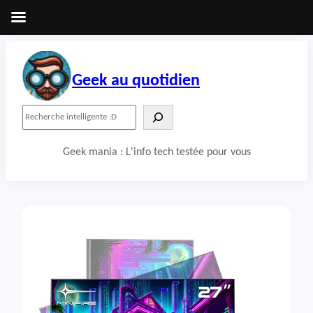
Aller
au
contenu
Geek au quotidien
R
e
c
Geek mania : L'info tech testée pour vous
h
e
r
c
h
e
r