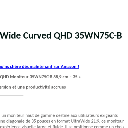
traWide Curved QHD 35WN75C-B
 moins chère dès maintenant sur Amazon !
ed QHD Moniteur 35WN75C-B 88,9 cm – 35 »
sion et une productivité accrues
 un moniteur haut de gamme destiné aux utilisateurs exigeants
une diagonale de 35 pouces en format UltraWide 21:9, ce moniteur
 expérience visuelle large et fluide. Il se positionne comme un choix