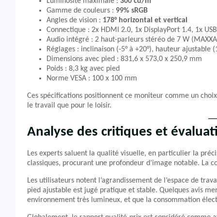
Luminosité maximale :
300 cd/m²
Gamme de couleurs :
99% sRGB
Angles de vision :
178° horizontal et vertical
Connectique : 2x HDMI 2.0, 1x DisplayPort 1.4, 1x US
Audio intégré : 2 haut-parleurs stéréo de 7 W (MAXX
Réglages : inclinaison (-5° à +20°), hauteur ajustable 
Dimensions avec pied : 831,6 x 573,0 x 250,9 mm
Poids : 8,3 kg avec pied
Norme VESA : 100 x 100 mm
Ces spécifications positionnent ce moniteur comme un choix a
le travail que pour le loisir.
Analyse des critiques et évaluat
Les experts saluent la qualité visuelle, en particulier la préc
classiques, procurant une profondeur d’image notable. La c
Les utilisateurs notent l’agrandissement de l’espace de trava
pied ajustable est jugé pratique et stable. Quelques avis m
environnement très lumineux, et que la consommation élect