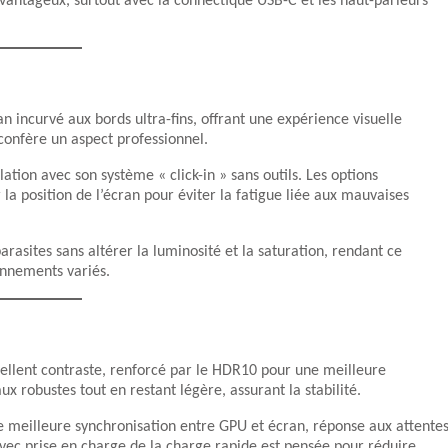
vantageux, surtout avec la connectique USB-C et les haut-parleurs
incurvé aux bords ultra-fins, offrant une expérience visuelle
confère un aspect professionnel.
lation avec son système « click-in » sans outils. Les options
la position de l’écran pour éviter la fatigue liée aux mauvaises
parasites sans altérer la luminosité et la saturation, rendant ce
nnements variés.
cellent contraste, renforcé par le HDR10 pour une meilleure
x robustes tout en restant légère, assurant la stabilité.
 meilleure synchronisation entre GPU et écran, réponse aux attente
vec prise en charge de la charge rapide est pensée pour réduire