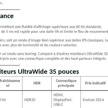
s.
mance
rmettant une fluidité d’affichage supérieure aux 60 Hz standards,
 de 5 ms est rapide pour une dalle VA et limite le flou de mouvement
rs, soit un rendu d’image bien supérieur aux dalles IPS classiques. L
 avec plus de luminosité et de couleurs saturées.
ur un rendu sans tearing. Comparé à d’autres moniteurs UltraWide 35
é/prix avec une connectique complète et des haut-parleurs intégrés.
iteurs UltraWide 35 pouces
fraîchisseme
Connectique
HDR
Prix indicatif
nt
principale
HDMI,
0 Hz
HDR10
DisplayPort,
Environ 350 €
USB-C