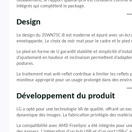
Globalement, le rapport qualité-prix est considéré comme a
intégrés qui complètent le package.
Design
Le design du 35WN75C-B est moderne et épuré avec un écran 
enveloppante. Le choix de noir mat pour le cadre et le pied 
Le pied en forme de U garantit stabilité et simplicité d’instal
d’ajustement en hauteur et inclinaison permettent d’adapter 
postures.
Le traitement mat anti-reflet contribue à limiter les reflets 
moniteur approprié pour un usage prolongé dans des enviro
Développement du produit
LG a opté pour une technologie VA de qualité, offrant un ex
dynamique des images. La fabrication privilégie des matériau
La compatibilité avec AMD FreeSync a été intégrée pour une
des gamers. L’intégration d’un hub USB et d’un port USB-C a