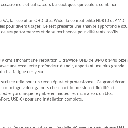
 occasionnels et utilisateurs bureautiques qui veulent combiner
e VA, la résolution QHD UltraWide, la compatibilité HDR10 et AMD
ues pour divers usages. Ce test présente une analyse approfondie sou
 de ses performances et de sa pertinence pour différents profils.
,9 cm) affichant une résolution UltraWide QHD de
3440 x 1440 pixel
s avec une excellente profondeur du noir, apportant une plus grande
duit la fatigue des yeux.
a surface utile pour un rendu épuré et professionnel. Ce grand écran
t du montage vidéo, gamers cherchant immersion et fluidité, et
 pied ergonomique réglable en hauteur et inclinaison, un bloc
ayPort, USB-C) pour une installation complète.
richir l’expérience utilisateur. Sa dalle VA avec
rétroéclairage LED