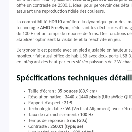
offre un contraste de 2500:1, idéal pour percevoir des détai
assurant une reproduction fidèle des couleurs.
La compatibilité
HDR10
améliore la dynamique pour des imag
technologie
AMD FreeSync
, réduisant les déchirures d’ima
de 100 Hz et un temps de réponse de 5 ms. Des fonctions dé
Stabilizer optimisent la visibilité et la réactivité en jeu.
L’ergonomie est pensée avec un pied ajustable en hauteur su
moniteur fait aussi office de hub USB avec deux ports USB 3.
en intégrant des haut-parleurs stéréo puissants de 7 W chac
Spécifications techniques détail
Taille d’écran :
35 pouces
(88,9 cm)
Résolution native :
3440 x 1440 pixels
(UltraWide QH
Rapport d’aspect :
21:9
Technologie dalle :
VA
(Vertical Alignment) avec rétr
Taux de rafraîchissement :
100 Hz
Temps de réponse :
5 ms (GtG)
Contraste :
2500:1 (typique)