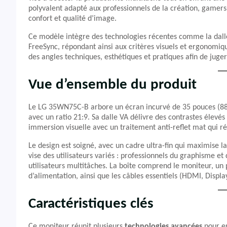
polyvalent adapté aux professionnels de la création, gamers
confort et qualité d’image.
Ce modèle intègre des technologies récentes comme la dall
FreeSync, répondant ainsi aux critères visuels et ergonomiq
des angles techniques, esthétiques et pratiques afin de juger
Vue d’ensemble du produit
Le LG 35WN75C-B arbore un écran incurvé de 35 pouces (88
avec un ratio 21:9. Sa dalle VA délivre des contrastes élevé
immersion visuelle avec un traitement anti-reflet mat qui ré
Le design est soigné, avec un cadre ultra-fin qui maximise l
vise des utilisateurs variés : professionnels du graphisme e
utilisateurs multitâches. La boîte comprend le moniteur, un
d’alimentation, ainsi que les câbles essentiels (HDMI, Displ
Caractéristiques clés
Ce moniteur réunit plusieurs
technologies avancées
pour en