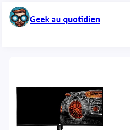
Aller
au
contenu
Geek au quotidien