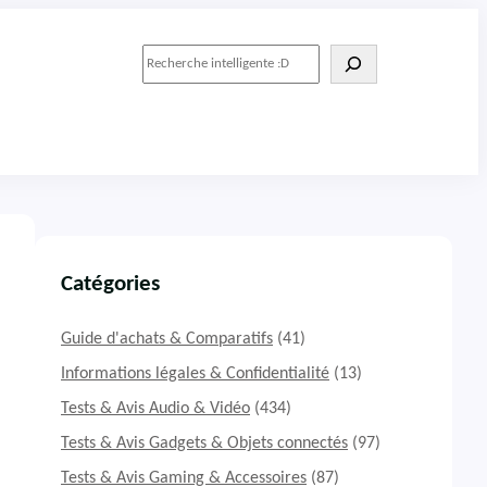
R
e
c
h
e
r
c
h
e
r
Catégories
Guide d'achats & Comparatifs
(41)
Informations légales & Confidentialité
(13)
Tests & Avis Audio & Vidéo
(434)
Tests & Avis Gadgets & Objets connectés
(97)
Tests & Avis Gaming & Accessoires
(87)