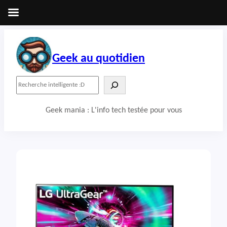
Aller
au
contenu
Geek au quotidien
R
e
c
Geek mania : L'info tech testée pour vous
h
e
r
c
h
e
r