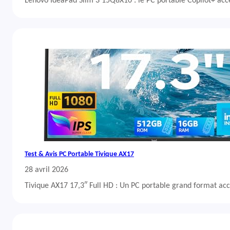
Lenovo IdeaPad Slim 3 15Q8X10 : le PC portable Copilot+ acc
Test & Avis PC Portable Tivique AX17
28 avril 2026
Tivique AX17 17,3″ Full HD : Un PC portable grand format acc