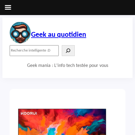
Aller
au
contenu
Geek au quotidien
R
e
c
Geek mania : L'info tech testée pour vous
h
e
r
c
h
e
r