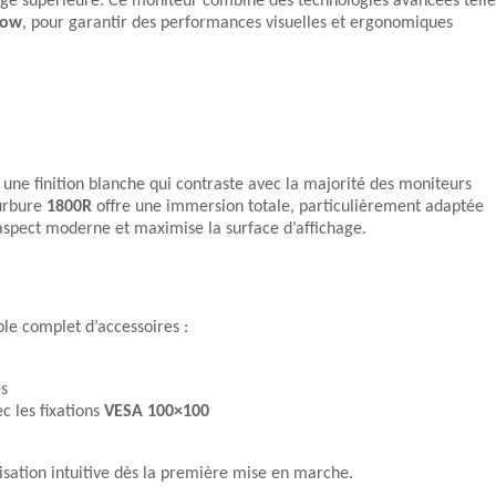
age supérieure. Ce moniteur combine des technologies avancées telle
low
, pour garantir des performances visuelles et ergonomiques
une finition blanche qui contraste avec la majorité des moniteurs
urbure
1800R
offre une immersion totale, particulièrement adaptée
’aspect moderne et maximise la surface d’affichage.
le complet d’accessoires :
s
c les fixations
VESA 100×100
lisation intuitive dès la première mise en marche.