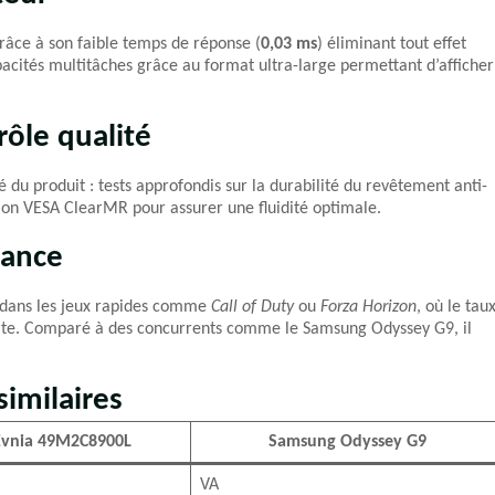
âce à son faible temps de réponse (
0,03 ms
) éliminant tout effet
acités multitâches grâce au format ultra-large permettant d’afficher
rôle qualité
té du produit : tests approfondis sur la durabilité du revêtement anti-
ation VESA ClearMR pour assurer une fluidité optimale.
mance
e dans les jeux rapides comme
Call of Duty
ou
Forza Horizon
, où le tau
faite. Comparé à des concurrents comme le Samsung Odyssey G9, il
imilaires
 Evnia 49M2C8900L
Samsung Odyssey G9
VA