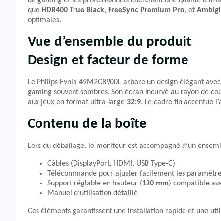
de gaming et les professionnels cherchant une qualité d’im
que
HDR400 True Black
,
FreeSync Premium Pro
, et
Ambig
optimales.
Vue d’ensemble du produit
Design et facteur de forme
Le Philips Evnia 49M2C8900L arbore un design élégant avec 
gaming souvent sombres. Son écran incurvé au rayon de co
aux jeux en format ultra-large
32:9
. Le cadre fin accentue l
Contenu de la boîte
Lors du déballage, le moniteur est accompagné d’un ensemb
Câbles (DisplayPort, HDMI, USB Type-C)
Télécommande pour ajuster facilement les paramètre
Support réglable en hauteur (
120 mm
) compatible ave
Manuel d’utilisation détaillé
Ces éléments garantissent une installation rapide et une uti