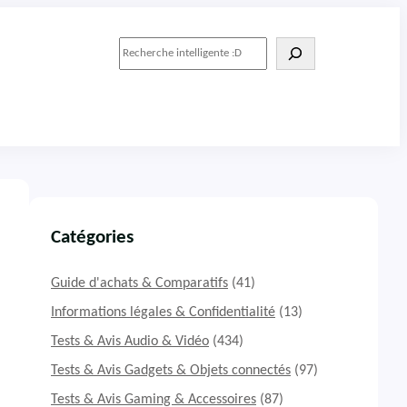
R
e
c
h
e
r
c
h
e
r
Catégories
Guide d'achats & Comparatifs
(41)
Informations légales & Confidentialité
(13)
Tests & Avis Audio & Vidéo
(434)
Tests & Avis Gadgets & Objets connectés
(97)
Tests & Avis Gaming & Accessoires
(87)