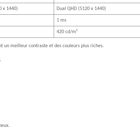
 x 1440)
Dual QHD (5120 x 1440)
1 ms
420 cd/m²
 un meilleur contraste et des couleurs plus riches.
s
neux.