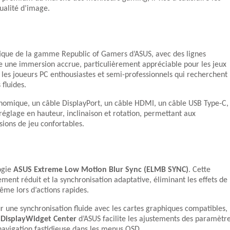
ualité d’image.
ique de la gamme Republic of Gamers d’ASUS, avec des lignes
re une immersion accrue, particulièrement appréciable pour les jeux
les joueurs PC enthousiastes et semi-professionnels qui recherchent
fluides.
nomique, un câble DisplayPort, un câble HDMI, un câble USB Type-C,
 réglage en hauteur, inclinaison et rotation, permettant aux
sions de jeu confortables.
ogie
ASUS Extreme Low Motion Blur Sync (ELMB SYNC)
. Cette
ent réduit et la synchronisation adaptative, éliminant les effets de
ême lors d’actions rapides.
 une synchronisation fluide avec les cartes graphiques compatibles,
n
DisplayWidget Center
d’ASUS facilite les ajustements des paramètr
a navigation fastidieuse dans les menus OSD.