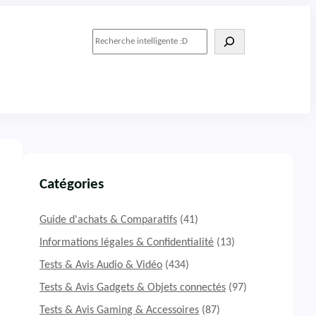
R
e
c
h
e
r
c
h
e
r
Catégories
Guide d'achats & Comparatifs
(41)
Informations légales & Confidentialité
(13)
Tests & Avis Audio & Vidéo
(434)
Tests & Avis Gadgets & Objets connectés
(97)
Tests & Avis Gaming & Accessoires
(87)