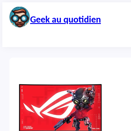
Aller
au
contenu
Geek au quotidien