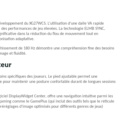
développement du XG27WCS. L’utilisation d’une dalle VA rapide
c des performances de jeu élevées. La technologie ELMB SYNC,
nificative dans la réduction du flou de mouvement tout en
onisation adaptative.
aîchissement de 180 Hz démontre une compréhension fine des besoins
age et fluidité.
teur
ns spécifiques des joueurs. Le pied ajustable permet une
lle pour maintenir une posture confortable durant de longues sessions
logiciel DisplayWidget Center, offre une navigation intuitive parmi les
aming comme le GamePlus (qui inclut des outils tels que le réticule
préréglages d’image optimisés pour différents genres de jeux)