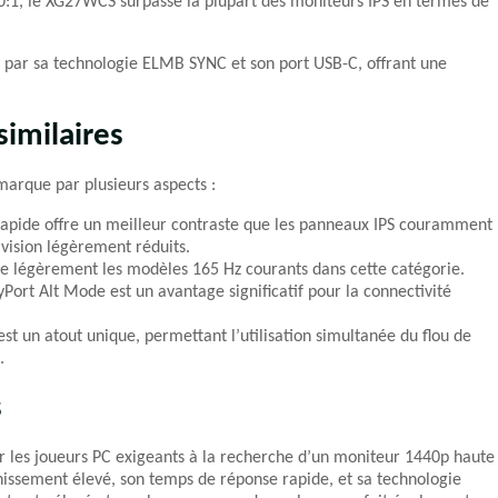
00:1, le XG27WCS surpasse la plupart des moniteurs IPS en termes de
 par sa technologie ELMB SYNC et son port USB-C, offrant une
imilaires
marque par plusieurs aspects :
A rapide offre un meilleur contraste que les panneaux IPS couramment
 vision légèrement réduits.
sse légèrement les modèles 165 Hz courants dans cette catégorie.
yPort Alt Mode est un avantage significatif pour la connectivité
t un atout unique, permettant l’utilisation simultanée du flou de
.
s
les joueurs PC exigeants à la recherche d’un moniteur 1440p haute
hissement élevé, son temps de réponse rapide, et sa technologie