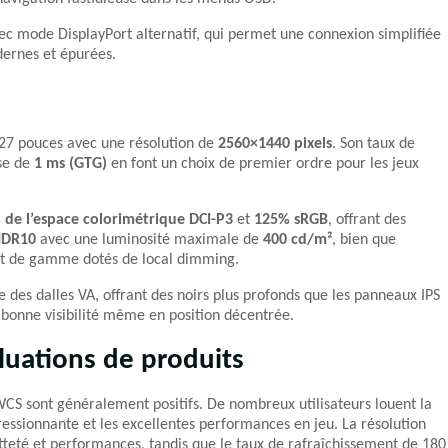
c mode DisplayPort alternatif, qui permet une connexion simplifiée
dernes et épurées.
27 pouces avec une résolution de
2560×1440 pixels
. Son taux de
se de
1 ms (GTG)
en font un choix de premier ordre pour les jeux
 de l’espace colorimétrique DCI-P3
et
125% sRGB
, offrant des
DR10
avec une luminosité maximale de
400 cd/m²
, bien que
ut de gamme dotés de local dimming.
e des dalles VA, offrant des noirs plus profonds que les panneaux IPS
bonne visibilité même en position décentrée.
luations de produits
7WCS sont généralement positifs. De nombreux utilisateurs louent la
pressionnante et les excellentes performances en jeu. La résolution
eté et performances, tandis que le taux de rafraîchissement de 180