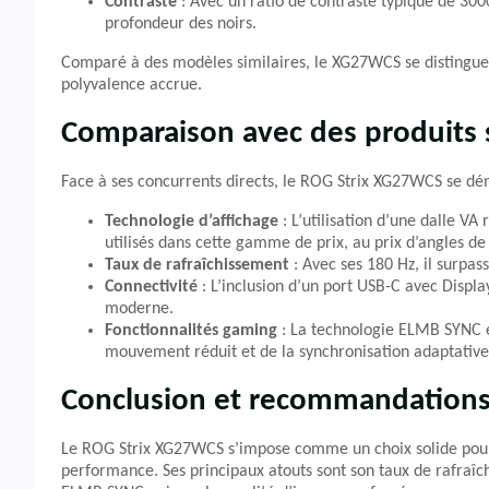
Contraste
: Avec un ratio de contraste typique de 30
profondeur des noirs.
Comparé à des modèles similaires, le XG27WCS se distingue
polyvalence accrue.
Comparaison avec des produits s
Face à ses concurrents directs, le ROG Strix XG27WCS se dé
Technologie d’affichage
: L’utilisation d’une dalle V
utilisés dans cette gamme de prix, au prix d’angles de
Taux de rafraîchissement
: Avec ses 180 Hz, il surpa
Connectivité
: L’inclusion d’un port USB-C avec Displa
moderne.
Fonctionnalités gaming
: La technologie ELMB SYNC es
mouvement réduit et de la synchronisation adaptative
Conclusion et recommandation
Le ROG Strix XG27WCS s’impose comme un choix solide pour 
performance. Ses principaux atouts sont son taux de rafraîc