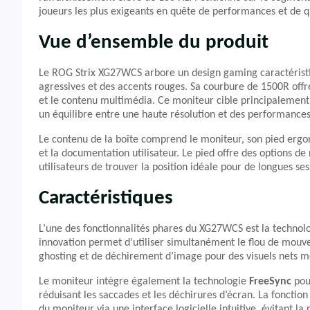
joueurs les plus exigeants en quête de performances et de q
Vue d’ensemble du produit
Le ROG Strix XG27WCS arbore un design gaming caractérist
agressives et des accents rouges. Sa courbure de 1500R off
et le contenu multimédia. Ce moniteur cible principalement 
un équilibre entre une haute résolution et des performances 
Le contenu de la boîte comprend le moniteur, son pied ergo
et la documentation utilisateur. Le pied offre des options de
utilisateurs de trouver la position idéale pour de longues ses
Caractéristiques
L’une des fonctionnalités phares du XG27WCS est la technol
innovation permet d’utiliser simultanément le flou de mouvem
ghosting et de déchirement d’image pour des visuels nets m
Le moniteur intègre également la technologie
FreeSync
pour
réduisant les saccades et les déchirures d’écran. La fonctio
du moniteur via une interface logicielle intuitive, évitant l