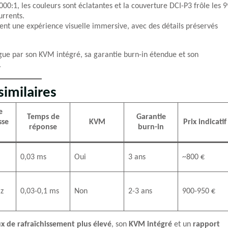
00:1, les couleurs sont éclatantes et la couverture DCI-P3 frôle les 9
urrents.
ent une expérience visuelle immersive, avec des détails préservés
e par son KVM intégré, sa garantie burn-in étendue et son
.
imilaires
e
Temps de
Garantie
sse
KVM
Prix indicatif
réponse
burn-in
0,03 ms
Oui
3 ans
~800 €
z
0,03-0,1 ms
Non
2-3 ans
900-950 €
x de rafraîchissement plus élevé
, son
KVM intégré
et un
rapport