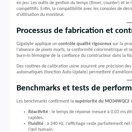
en jeu. Les outils de gestion du temps (timer, counter) et l
compétitifs. Enfin, la compatibilité avec les consoles de de
d’utilisation du moniteur.
Processus de fabrication et cont
Gigabyte applique un
contrôle qualité rigoureux
sur la pro
l’absence de pixels morts, la conformité colorimétrique et l
burn-in témoigne de la confiance du constructeur dans la fia
Des routines de calibration usine assurent une précision des c
automatiques (fonction Auto-Update) permettent d’améliorer 
Benchmarks et tests de perfor
Les benchmarks confirment la
supériorité du MO34WQC2
s
Réactivité
: le temps de réponse mesuré à 0,03 ms éli
rapides.
Fluidité
: à 240 Hz, l’affichage reste parfaitement ne
l’œil humain.