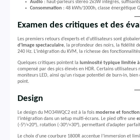
Audio
: haut-parleurs stéréo 2x3W intégrés, suffisant
Consommation
: 48 kWh/1000h, classe énergétique G,
Examen des critiques et des éva
Les premiers retours d’experts et d’utilisateurs sont global
d’image spectaculaire
, la profondeur des noirs, la fidélité 
240 Hz. L’intégration du KVM, la richesse des fonctionnalit
Quelques critiques pointent la
luminosité typique limitée 
compensé par des pics élevés en HDR. Certains utilisateurs
moniteurs LED, ainsi qu’un risque potentiel de burn-in, bien
point.
Design
Le design du MO34WQC2 est à la fois
moderne et fonction
l’intégration dans un setup multi-écrans. Le pied offre une
e
(-5°/+20°), rotation (-30°/+30°), permettant d’adapter parfai
Le choix d’une courbure 1800R accentue l’immersion et limit