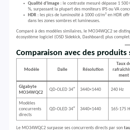
Qualité d’image
: le contraste mesuré dépasse 1 500 0
%, surpassant la plupart des moniteurs IPS ou VA conc
HDR
: les pics de luminosité à 1000 cd/m² en HDR offr
dans les zones sombres et lumineuses.
Comparé à des modèles similaires, le MO34WQC2 se distingu
écosystème logiciel (OSD Sidekick, Dashboard) plus complet
Comparaison avec des produits s
Taux d
Modèle
Dalle
Résolution
rafraîchi
ment
Gigabyte
QD-OLED 34″
3440×1440
240 Hz
MO34WQC2
Modèles
concurrents
QD-OLED 34″
3440×1440
165-175 H
directs
Le MO34WQC2 surpasse ses concurrents directs par son
tau