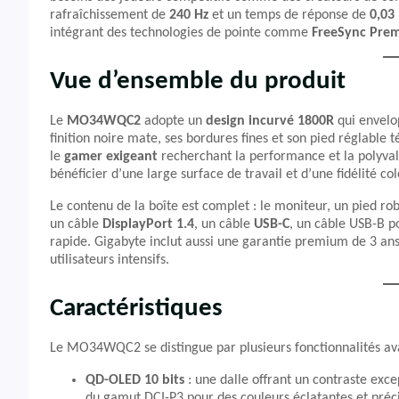
rafraîchissement de
240 Hz
et un temps de réponse de
0,03
intégrant des technologies de pointe comme
FreeSync Pre
Vue d’ensemble du produit
Le
MO34WQC2
adopte un
design incurvé 1800R
qui envelop
finition noire mate, ses bordures fines et son pied réglable
le
gamer exigeant
recherchant la performance et la polyvale
bénéficier d’une large surface de travail et d’une fidélité c
Le contenu de la boîte est complet : le moniteur, un pied rob
un câble
DisplayPort 1.4
, un câble
USB-C
, un câble USB-B p
rapide. Gigabyte inclut aussi une garantie premium de 3 an
utilisateurs intensifs.
Caractéristiques
Le MO34WQC2 se distingue par plusieurs fonctionnalités av
QD-OLED 10 bits
: une dalle offrant un contraste exc
du gamut DCI-P3 pour des couleurs éclatantes et préci