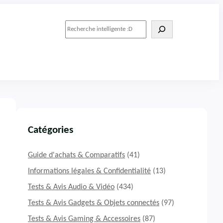
R
e
c
h
e
r
c
h
e
r
Catégories
Guide d'achats & Comparatifs
(41)
Informations légales & Confidentialité
(13)
Tests & Avis Audio & Vidéo
(434)
Tests & Avis Gadgets & Objets connectés
(97)
Tests & Avis Gaming & Accessoires
(87)