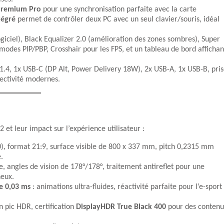
Premium Pro
pour une synchronisation parfaite avec la carte
tégré
permet de contrôler deux PC avec un seul clavier/souris, idéal
ogiciel), Black Equalizer 2.0 (amélioration des zones sombres), Super
modes PIP/PBP, Crosshair pour les FPS, et un tableau de bord affichan
1.4, 1x USB-C (DP Alt, Power Delivery 18W), 2x USB-A, 1x USB-B, pri
nectivité modernes.
et leur impact sur l’expérience utilisateur :
, format 21:9, surface visible de 800 x 337 mm, pitch 0,2315 mm
.
, angles de vision de 178°/178°, traitement antireflet pour une
neux.
e 0,03 ms
: animations ultra-fluides, réactivité parfaite pour l’e-sport
n pic HDR, certification
DisplayHDR True Black 400
pour des contenu