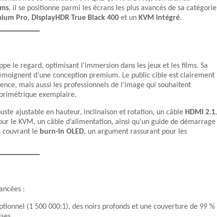
 ms
, il se positionne parmi les écrans les plus avancés de sa catégorie
mium Pro
,
DisplayHDR True Black 400
et un
KVM intégré
.
pe le regard, optimisant l’immersion dans les jeux et les films. Sa
 témoignent d’une conception premium. Le public cible est clairement
nce, mais aussi les professionnels de l’image qui souhaitent
olorimétrique exemplaire.
uste ajustable en hauteur, inclinaison et rotation, un câble
HDMI 2.1
,
our le KVM, un câble d’alimentation, ainsi qu’un guide de démarrage
s couvrant le
burn-in OLED
, un argument rassurant pour les
ancées :
eptionnel (1 500 000:1), des noirs profonds et une couverture de 99 %
ses.