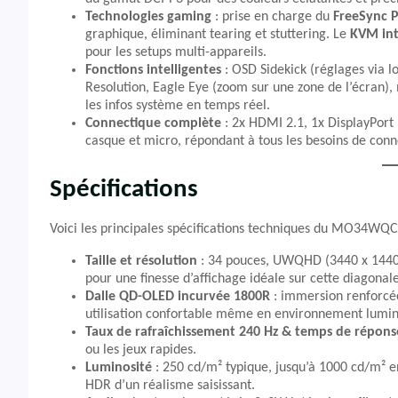
Technologies gaming
: prise en charge du
FreeSync 
graphique, éliminant tearing et stuttering. Le
KVM in
pour les setups multi-appareils.
Fonctions intelligentes
: OSD Sidekick (réglages via l
Resolution, Eagle Eye (zoom sur une zone de l’écran), 
les infos système en temps réel.
Connectique complète
: 2x HDMI 2.1, 1x DisplayPort 
casque et micro, répondant à tous les besoins de con
Spécifications
Voici les principales spécifications techniques du MO34WQC2 
Taille et résolution
: 34 pouces, UWQHD (3440 x 1440)
pour une finesse d’affichage idéale sur cette diagonale
Dalle QD-OLED incurvée 1800R
: immersion renforcée
utilisation confortable même en environnement lumi
Taux de rafraîchissement 240 Hz & temps de répons
ou les jeux rapides.
Luminosité
: 250 cd/m² typique, jusqu’à 1000 cd/m² e
HDR d’un réalisme saisissant.