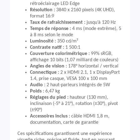
rétroéclairage LED Edge
Résolution :
3840 x 2160 pixels (4K UHD),
format 16:9
Taux de rafraîchissement :
jusqu’à 120 Hz
Temps de réponse :
4 ms (mode extrême), 5
à 8 ms selon le mode
Luminosité :
350 cd/m²
Contraste natif :
1 500:1
Couverture colorimétrique :
99% sRGB,
affichage 10 bits (1,07 milliard de couleurs)
Angles de vision :
178° horizontal / vertical
Connectique :
2 x HDMI 2.1, 1 x DisplayPort
1.4, prise casque, VESA 100 x 100 mm
Audio :
2 haut-parleurs intégrés de 5W
Poids :
6,47 kg
Réglages du pied :
hauteur (130 mm),
inclinaison (-5° à 21°), rotation (±30°), pivot
(±90°)
Accessoires inclus :
câble HDMI 1,8 m,
documentation, carte de garantie
Ces spécifications garantissent une expérience