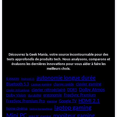
Découvrez la Geek Mania, votre source incontournable pour des
tests approfondis de produits tech. Nous analysons, comparons et
évaluons les dernières innovations pour vous aider à faire les
meilleurs choix.
autonomie longue durée
6 pouces
Android 15
Bluetooth 5.3
clavier gaming
charge rapide
casque gaming
Dolby Atmos
clavier rétroéclairé
DDR5
clavier mécanique
ergonomie
FreeSync Premium
Dolby Vision
durabilité
HDMI 2.1
FreeSync Premium Pro
Google TV
gaming
laptop gaming
home cinéma
laptop bureautique
Mini PC
moniteur gaming
mini PC gaming