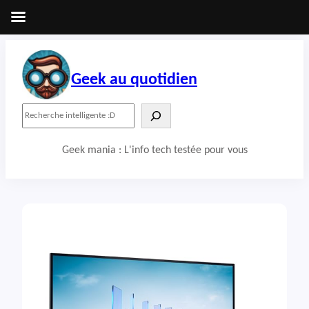
Aller
au
contenu
Geek au quotidien
R
e
c
Geek mania : L'info tech testée pour vous
h
e
r
c
h
e
r