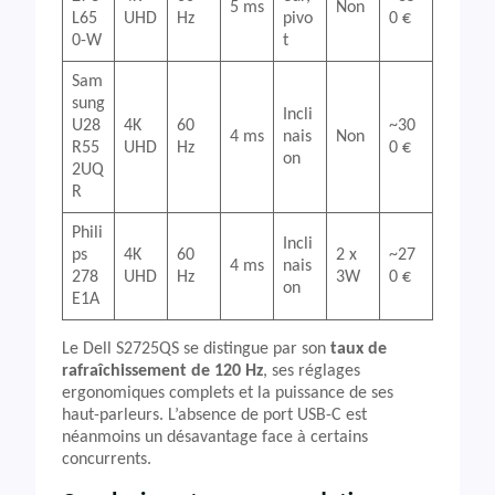
5 ms
Non
L65
UHD
Hz
pivo
0 €
0-W
t
Sam
sung
Incli
U28
4K
60
~30
4 ms
nais
Non
R55
UHD
Hz
0 €
on
2UQ
R
Phili
Incli
ps
4K
60
2 x
~27
4 ms
nais
278
UHD
Hz
3W
0 €
on
E1A
Le Dell S2725QS se distingue par son
taux de
rafraîchissement de 120 Hz
, ses réglages
ergonomiques complets et la puissance de ses
haut-parleurs. L’absence de port USB-C est
néanmoins un désavantage face à certains
concurrents.