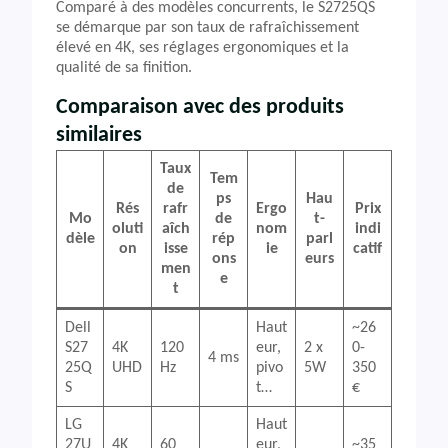
Comparé à des modèles concurrents, le S2725QS
se démarque par son taux de rafraîchissement
élevé en 4K, ses réglages ergonomiques et la
qualité de sa finition.
Comparaison avec des produits
similaires
Taux
Tem
de
ps
Hau
Rés
rafr
Ergo
Prix
Mo
de
t-
oluti
aîch
nom
indi
dèle
rép
parl
on
isse
ie
catif
ons
eurs
men
e
t
Dell
Haut
~26
S27
4K
120
eur,
2 x
0-
4 ms
25Q
UHD
Hz
pivo
5W
350
S
t…
€
LG
Haut
27U
4K
60
eur,
~35