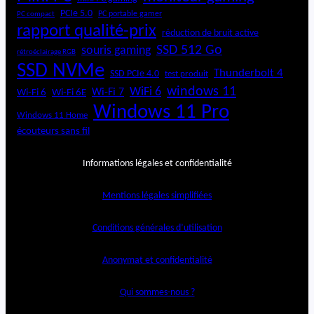
PCIe 5.0
PC portable gamer
PC compact
rapport qualité-prix
réduction de bruit active
SSD 512 Go
souris gaming
rétroéclairage RGB
SSD NVMe
Thunderbolt 4
SSD PCIe 4.0
test produit
windows 11
WiFi 6
Wi-Fi 6E
Wi-Fi 7
Wi-Fi 6
Windows 11 Pro
Windows 11 Home
écouteurs sans fil
Informations légales et confidentialité
Mentions légales simplifiées
Conditions générales d’utilisation
Anonymat et confidentialité
Qui sommes-nous ?