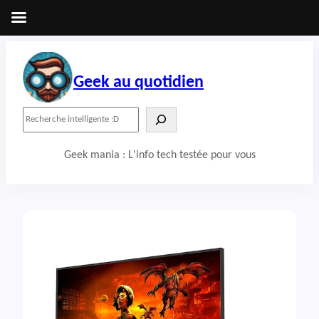
Aller
au
contenu
Geek au quotidien
R
e
c
Geek mania : L'info tech testée pour vous
h
e
r
c
h
e
r