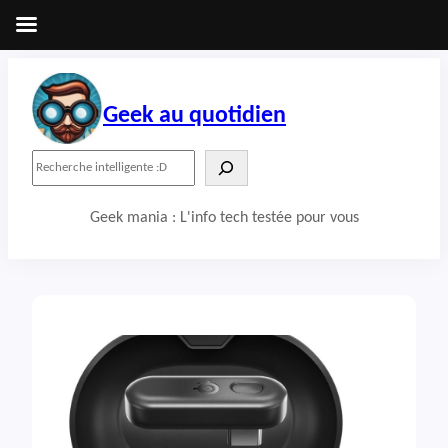
Aller
au
contenu
Geek au quotidien
R
e
c
Geek mania : L'info tech testée pour vous
h
e
r
c
h
e
r