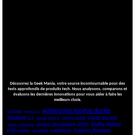
Découvrez la Geek Mania, votre source incontournable pour des
tests approfondis de produits tech. Nous analysons, comparons et
évaluons les dernières innovations pour vous aider à faire les
meilleurs choix.
autonomie longue durée
6 pouces
Android 15
Bluetooth 5.3
clavier gaming
charge rapide
casque gaming
Dolby Atmos
clavier rétroéclairé
DDR5
clavier mécanique
ergonomie
FreeSync Premium
Dolby Vision
durabilité