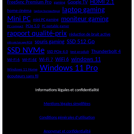
HDMI 2.1
FreeSync Premium Pro
Google TV
gaming
laptop gaming
home cinéma
laptop bureautique
Mini PC
moniteur gaming
mini PC gaming
PCIe 5.0
PC portable gamer
PC compact
rapport qualité-prix
réduction de bruit active
SSD 512 Go
souris gaming
rétroéclairage RGB
SSD NVMe
Thunderbolt 4
SSD PCIe 4.0
test produit
windows 11
WiFi 6
Wi-Fi 6E
Wi-Fi 7
Wi-Fi 6
Windows 11 Pro
Windows 11 Home
écouteurs sans fil
Informations légales et confidentialité
Mentions légales simplifiées
Conditions générales d’utilisation
Anonymat et confidentialité