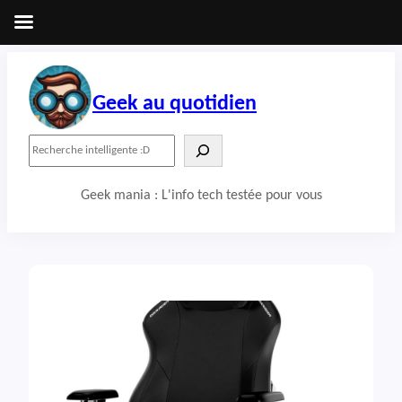
Aller
au
contenu
Geek au quotidien
R
e
c
Geek mania : L'info tech testée pour vous
h
e
r
c
h
e
r