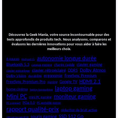
Découvrez la Geek Mania, votre source incontournable pour des
tests approfondis de produits tech. Nous analysons, comparons et
évaluons les dernières innovations pour vous aider à faire les
meilleurs choix.
autonomie longue durée
6 pouces
Android 15
Bluetooth 5.3
clavier gaming
charge rapide
casque gaming
Dolby Atmos
clavier rétroéclairé
DDR5
clavier mécanique
ergonomie
FreeSync Premium
Dolby Vision
durabilité
HDMI 2.1
FreeSync Premium Pro
Google TV
gaming
laptop gaming
home cinéma
laptop bureautique
Mini PC
moniteur gaming
mini PC gaming
PCIe 5.0
PC portable gamer
PC compact
rapport qualité-prix
réduction de bruit active
SSD 512 Go
souris gaming
rétroéclairage RGB