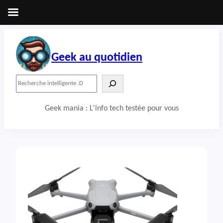
Aller
au
contenu
Geek au quotidien
R
e
c
Geek mania : L'info tech testée pour vous
h
e
r
c
h
e
r