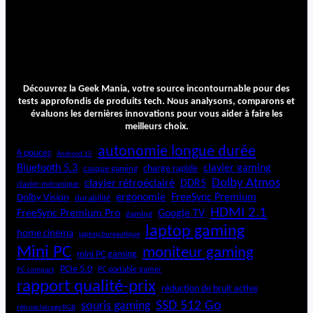
Découvrez la Geek Mania, votre source incontournable pour des
tests approfondis de produits tech. Nous analysons, comparons et
évaluons les dernières innovations pour vous aider à faire les
meilleurs choix.
autonomie longue durée
6 pouces
Android 15
Bluetooth 5.3
clavier gaming
charge rapide
casque gaming
Dolby Atmos
clavier rétroéclairé
DDR5
clavier mécanique
ergonomie
FreeSync Premium
Dolby Vision
durabilité
HDMI 2.1
FreeSync Premium Pro
Google TV
gaming
laptop gaming
home cinéma
laptop bureautique
Mini PC
moniteur gaming
mini PC gaming
PCIe 5.0
PC portable gamer
PC compact
rapport qualité-prix
réduction de bruit active
SSD 512 Go
souris gaming
rétroéclairage RGB