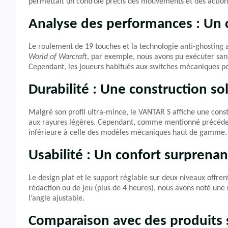
permettait un contrôle précis des mouvements et des actio
Analyse des performances : Un c
Le roulement de 19 touches et la technologie anti-ghosting
World of Warcraft
, par exemple, nous avons pu exécuter sa
Cependant, les joueurs habitués aux switches mécaniques po
Durabilité : Une construction so
Malgré son profil ultra-mince, le VANTAR S affiche une constr
aux rayures légères. Cependant, comme mentionné précédemm
inférieure à celle des modèles mécaniques haut de gamme.
Usabilité : Un confort surprena
Le design plat et le support réglable sur deux niveaux offrent
rédaction ou de jeu (plus de 4 heures), nous avons noté une 
l’angle ajustable.
Comparaison avec des produits s