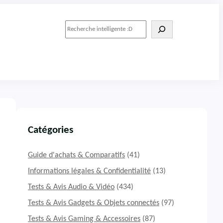
R
e
c
h
e
r
c
h
e
r
Catégories
Guide d'achats & Comparatifs
(41)
Informations légales & Confidentialité
(13)
Tests & Avis Audio & Vidéo
(434)
Tests & Avis Gadgets & Objets connectés
(97)
Tests & Avis Gaming & Accessoires
(87)