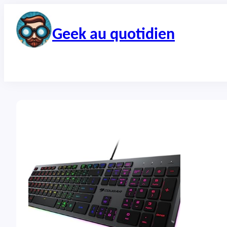
Aller
au
contenu
Geek au quotidien