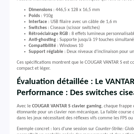
Dimensions
: 446,5 x 128 x 16,5 mm
Poids
: 910g
Interface
: USB filaire avec un câble de 1,6 m
Switches
: Ciseaux (scissor switches)
Rétroéclairage RGB
: 8 effets lumineux personnalisab
Anti-ghosting
: Supporte jusqu’à 19 touches simultan
Compatibilité
: Windows 10
Support réglable
: Deux niveaux d’inclinaison pour un
Ces spécifications montrent que le COUGAR VANTAR S est con
compact et léger.
Évaluation détaillée : Le VANTA
Performance : Des switches cis
Avec le
COUGAR VANTAR S clavier gaming
, chaque frappe d
étonnante pour un clavier non mécanique. La faible course 
dans les jeux nécessitant des réflexes vifs comme les FPS o
Exemple concret : lors d’une session sur
Counter-Strike: Glob