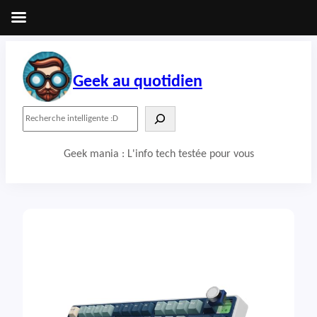
Aller
au
contenu
Geek au quotidien
R
e
c
Geek mania : L'info tech testée pour vous
h
e
r
c
h
e
r