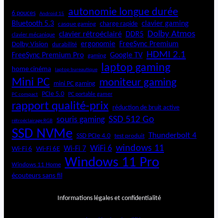
autonomie longue durée
6 pouces
Android 15
Bluetooth 5.3
clavier gaming
charge rapide
casque gaming
Dolby Atmos
clavier rétroéclairé
DDR5
clavier mécanique
ergonomie
FreeSync Premium
Dolby Vision
durabilité
HDMI 2.1
FreeSync Premium Pro
Google TV
gaming
laptop gaming
home cinéma
laptop bureautique
Mini PC
moniteur gaming
mini PC gaming
PCIe 5.0
PC portable gamer
PC compact
rapport qualité-prix
réduction de bruit active
SSD 512 Go
souris gaming
rétroéclairage RGB
SSD NVMe
Thunderbolt 4
SSD PCIe 4.0
test produit
windows 11
WiFi 6
Wi-Fi 6E
Wi-Fi 7
Wi-Fi 6
Windows 11 Pro
Windows 11 Home
écouteurs sans fil
Informations légales et confidentialité