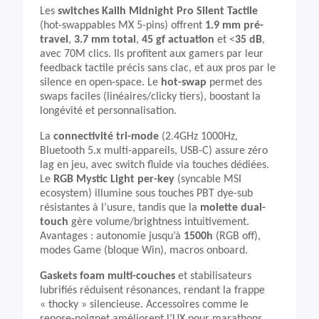
Les
switches Kailh Midnight Pro Silent Tactile
(hot-swappables MX 5-pins) offrent
1.9 mm pré-
travel
,
3.7 mm total
,
45 gf actuation
et <
35 dB
,
avec 70M clics. Ils profitent aux gamers par leur
feedback tactile précis sans clac, et aux pros par le
silence en open-space. Le
hot-swap
permet des
swaps faciles (linéaires/clicky tiers), boostant la
longévité et personnalisation.
La
connectivité tri-mode
(2.4GHz 1000Hz,
Bluetooth 5.x multi-appareils, USB-C) assure zéro
lag en jeu, avec switch fluide via touches dédiées.
Le
RGB Mystic Light per-key
(syncable MSI
ecosystem) illumine sous touches PBT dye-sub
résistantes à l’usure, tandis que la
molette dual-
touch
gère volume/brightness intuitivement.
Avantages : autonomie jusqu’à
1500h
(RGB off),
modes Game (bloque Win), macros onboard.
Gaskets foam multi-couches
et stabilisateurs
lubrifiés réduisent résonances, rendant la frappe
« thocky » silencieuse. Accessoires comme le