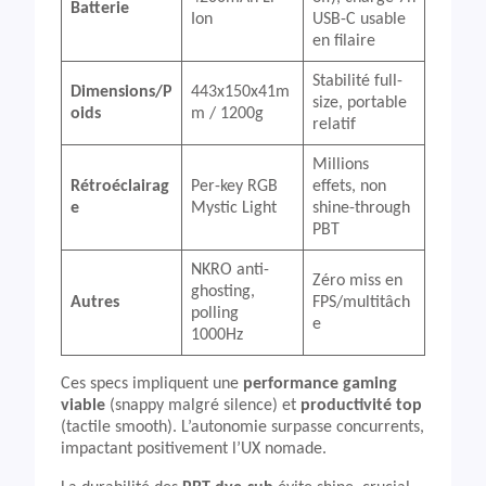
Batterie
Ion
USB-C usable
en filaire
Stabilité full-
Dimensions/P
443x150x41m
size, portable
oids
m / 1200g
relatif
Millions
Rétroéclairag
Per-key RGB
effets, non
e
Mystic Light
shine-through
PBT
NKRO anti-
Zéro miss en
ghosting,
Autres
FPS/multitâch
polling
e
1000Hz
Ces specs impliquent une
performance gaming
viable
(snappy malgré silence) et
productivité top
(tactile smooth). L’autonomie surpasse concurrents,
impactant positivement l’UX nomade.