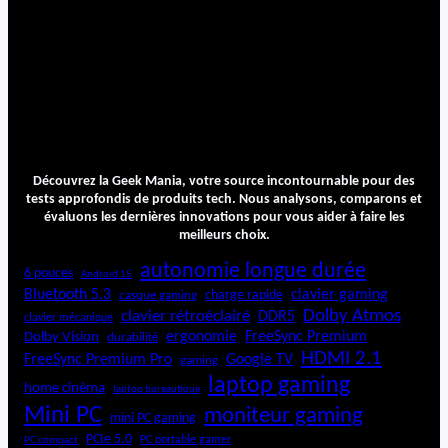
Découvrez la Geek Mania, votre source incontournable pour des
tests approfondis de produits tech. Nous analysons, comparons et
évaluons les dernières innovations pour vous aider à faire les
meilleurs choix.
autonomie longue durée
6 pouces
Android 15
Bluetooth 5.3
clavier gaming
charge rapide
casque gaming
Dolby Atmos
clavier rétroéclairé
DDR5
clavier mécanique
ergonomie
FreeSync Premium
Dolby Vision
durabilité
HDMI 2.1
FreeSync Premium Pro
Google TV
gaming
laptop gaming
home cinéma
laptop bureautique
Mini PC
moniteur gaming
mini PC gaming
PCIe 5.0
PC portable gamer
PC compact