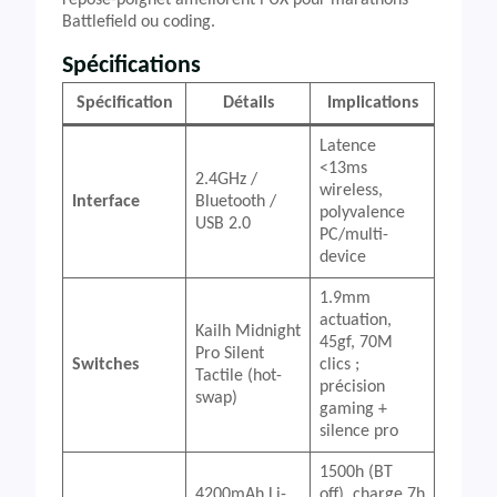
repose-poignet améliorent l’UX pour marathons
Battlefield ou coding.
Spécifications
Spécification
Détails
Implications
Latence
<13ms
2.4GHz /
wireless,
Interface
Bluetooth /
polyvalence
USB 2.0
PC/multi-
device
1.9mm
actuation,
Kailh Midnight
45gf, 70M
Pro Silent
Switches
clics ;
Tactile (hot-
précision
swap)
gaming +
silence pro
1500h (BT
4200mAh Li-
off), charge 7h