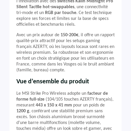
l’innovation avec des
switches Kailh Midnight Pro
Silent Tactile hot-swappables
, une connectivité
tri-mode et un
RGB par touche
. Ce test technique
explore ses forces et limites sur la base de specs
officielles et benchmarks réels.
Avec un prix autour de
150-200€
, il offre un rapport
qualité-prix attractif pour les setups gaming
français AZERTY, où les layouts locaux sont rares en
wireless premium. Sa robustesse et son ergonomie
en font un choix stratégique pour les utilisateurs en
France, comme dans les Vosges où le bruit ambiant
(famille, bureau) compte.
Vue d’ensemble du produit
Le MSI Strike Pro Wireless adopte un
facteur de
forme full-size
(104/105 touches AZERTY français),
mesurant
443 x 150 x 41 mm
pour un poids de
1200 g
, conférant une stabilité premium sans
excès. Son châssis aluminium brossé surmonté
d’une barre multifonctions (molette volume,
touches média) offre un look sobre et gamer, avec