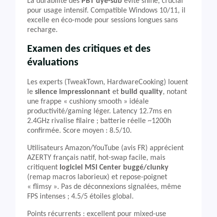
La durabilité des
PBT dye-sub
évite shine, crucial
pour usage intensif. Compatible Windows 10/11, il
excelle en éco-mode pour sessions longues sans
recharge.
Examen des critiques et des
évaluations
Les experts (TweakTown, HardwareCooking) louent
le
silence impressionnant
et
build quality
, notant
une frappe « cushiony smooth » idéale
productivité/gaming léger. Latency 12.7ms en
2.4GHz rivalise filaire ; batterie réelle ~1200h
confirmée. Score moyen : 8.5/10.
Utilisateurs Amazon/YouTube (avis FR) apprécient
AZERTY français natif, hot-swap facile, mais
critiquent
logiciel MSI Center buggé/clunky
(remap macros laborieux) et repose-poignet
« flimsy ». Pas de déconnexions signalées, même
FPS intenses ; 4.5/5 étoiles global.
Points récurrents : excellent pour mixed-use