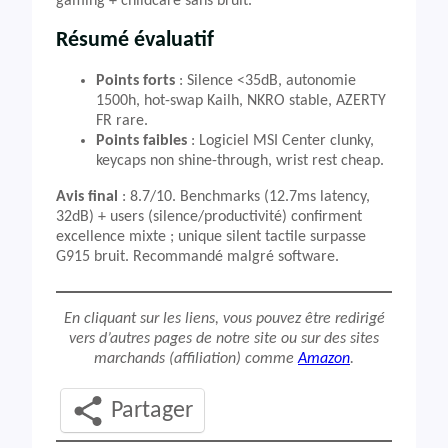
gaming + childcare sans bruit.
Résumé évaluatif
Points forts
: Silence <35dB, autonomie
1500h, hot-swap Kailh, NKRO stable, AZERTY
FR rare.
Points faibles
: Logiciel MSI Center clunky,
keycaps non shine-through, wrist rest cheap.
Avis final
: 8.7/10. Benchmarks (12.7ms latency,
32dB) + users (silence/productivité) confirment
excellence mixte ; unique silent tactile surpasse
G915 bruit. Recommandé malgré software.
En cliquant sur les liens, vous pouvez être redirigé
vers d’autres pages de notre site ou sur des sites
marchands (affiliation) comme
Amazon
.
Partager