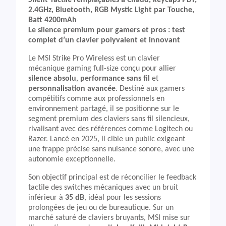
Silent Tactile remplaçables à Chaud, keycaps PBT,
2.4GHz, Bluetooth, RGB Mystic Light par Touche,
Batt 4200mAh
Le silence premium pour gamers et pros : test
complet d’un clavier polyvalent et innovant
Le MSI Strike Pro Wireless est un clavier
mécanique gaming full-size conçu pour allier
silence absolu
,
performance sans fil
et
personnalisation avancée
. Destiné aux gamers
compétitifs comme aux professionnels en
environnement partagé, il se positionne sur le
segment premium des claviers sans fil silencieux,
rivalisant avec des références comme Logitech ou
Razer. Lancé en 2025, il cible un public exigeant
une frappe précise sans nuisance sonore, avec une
autonomie exceptionnelle.
Son objectif principal est de réconcilier le feedback
tactile des switches mécaniques avec un bruit
inférieur à
35 dB
, idéal pour les sessions
prolongées de jeu ou de bureautique. Sur un
marché saturé de claviers bruyants, MSI mise sur