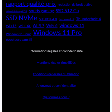
rapport qualité-prix
réduction de bruit active
SSD 512 Go
souris gaming
rétroéclairage RGB
SSD NVMe
Thunderbolt 4
SSD PCIe 4.0
test produit
windows 11
WiFi 6
Wi-Fi 6E
Wi-Fi 7
Wi-Fi 6
Windows 11 Pro
Windows 11 Home
écouteurs sans fil
Informations légales et confidentialité
Mentions légales simplifiées
Conditions générales d’utilisation
Anonymat et confidentialité
Qui sommes-nous ?