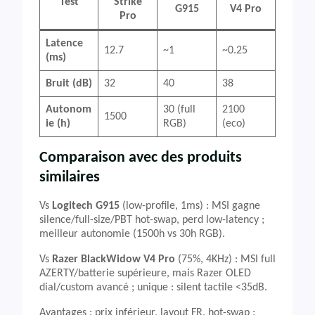
Test
Strike
G915
V4 Pro
Pro
Latence
12.7
~1
~0.25
(ms)
Bruit (dB)
32
40
38
Autonom
30 (full
2100
1500
ie (h)
RGB)
(eco)
Comparaison avec des produits
similaires
Vs
Logitech G915
(low-profile, 1ms) : MSI gagne
silence/full-size/PBT hot-swap, perd low-latency ;
meilleur autonomie (1500h vs 30h RGB).
Vs
Razer BlackWidow V4 Pro
(75%, 4KHz) : MSI full
AZERTY/batterie supérieure, mais Razer OLED
dial/custom avancé ; unique : silent tactile <35dB.
Avantages : prix inférieur, layout FR, hot-swap ;