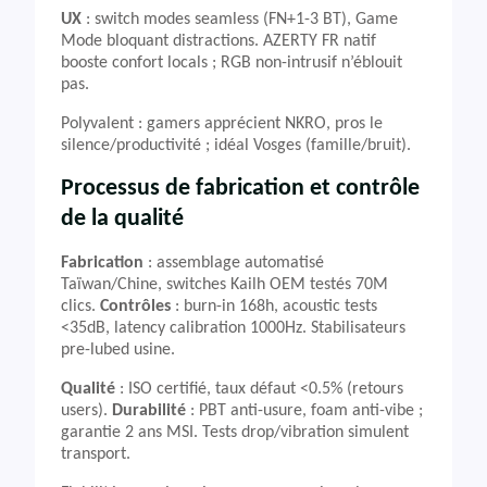
UX
: switch modes seamless (FN+1-3 BT), Game
Mode bloquant distractions. AZERTY FR natif
booste confort locals ; RGB non-intrusif n’éblouit
pas.
Polyvalent : gamers apprécient NKRO, pros le
silence/productivité ; idéal Vosges (famille/bruit).
Processus de fabrication et contrôle
de la qualité
Fabrication
: assemblage automatisé
Taïwan/Chine, switches Kailh OEM testés 70M
clics.
Contrôles
: burn-in 168h, acoustic tests
<35dB, latency calibration 1000Hz. Stabilisateurs
pre-lubed usine.
Qualité
: ISO certifié, taux défaut <0.5% (retours
users).
Durabilité
: PBT anti-usure, foam anti-vibe ;
garantie 2 ans MSI. Tests drop/vibration simulent
transport.