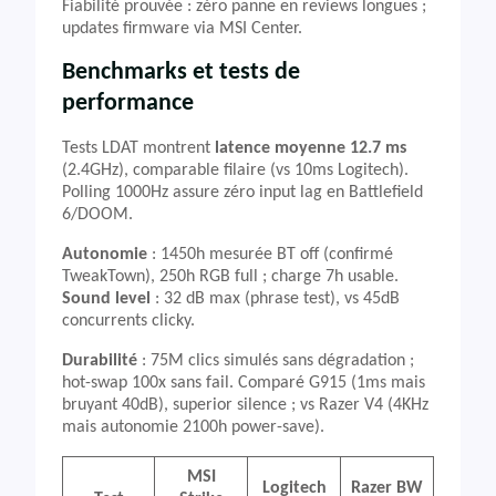
Fiabilité prouvée : zéro panne en reviews longues ;
updates firmware via MSI Center.
Benchmarks et tests de
performance
Tests LDAT montrent
latence moyenne 12.7 ms
(2.4GHz), comparable filaire (vs 10ms Logitech).
Polling 1000Hz assure zéro input lag en Battlefield
6/DOOM.
Autonomie
: 1450h mesurée BT off (confirmé
TweakTown), 250h RGB full ; charge 7h usable.
Sound level
: 32 dB max (phrase test), vs 45dB
concurrents clicky.
Durabilité
: 75M clics simulés sans dégradation ;
hot-swap 100x sans fail. Comparé G915 (1ms mais
bruyant 40dB), superior silence ; vs Razer V4 (4KHz
mais autonomie 2100h power-save).
MSI
Logitech
Razer BW