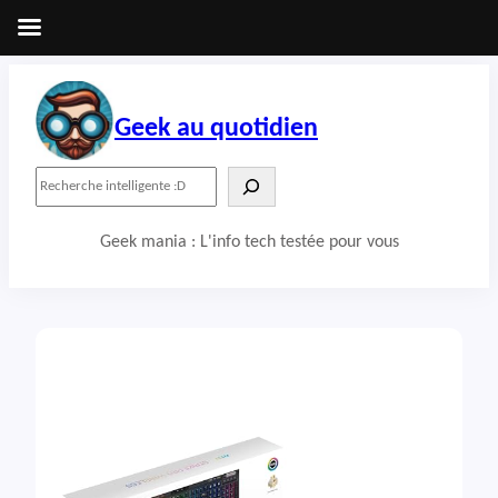
Aller
au
contenu
Geek au quotidien
R
e
c
Geek mania : L'info tech testée pour vous
h
e
r
c
h
e
r