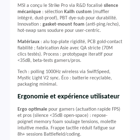
MSI a conçu le Strike Pro via R&D focalisé
silence
mécanique
: sélection
Kailh custom
(muffler
intégré, dust-proof), PBT dye-sub pour durabilité.
Innovation :
gasket-mount foam
(anti-ping/echo),
hot-swap sans soudure pour user-centric.
Matériaux
: alu top-plate rigidité, PCB gold-contact
fiabilité ; fabrication Asie avec QA stricte (70M
clics testés). Process : prototypage iteratif pour
<35dB, beta-tests gamers/pros.
Tech : polling 1000Hz wireless via SwiftSpeed,
Mystic Light V2 sync. Éco : batterie recyclable,
packaging minimal.
Ergonomie et expérience utilisateur
Ergo optimale
pour gamers (actuation rapide FPS)
et pros (silence <35dB open-space) : repose-
poignet memory foam soulage tensions, molette
intuitive media. Frappe tactile réduit fatigue sur
8h+ sessions Battlefield/coding.