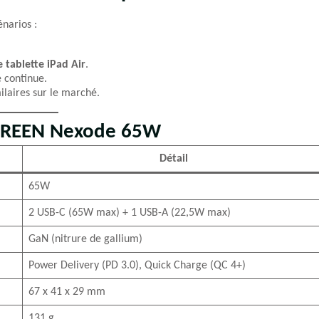
énarios :
tablette iPad Air
.
 continue.
laires sur le marché.
UGREEN Nexode 65W
Détail
65W
2 USB-C (65W max) + 1 USB-A (22,5W max)
GaN (nitrure de gallium)
Power Delivery (PD 3.0), Quick Charge (QC 4+)
67 x 41 x 29 mm
131 g