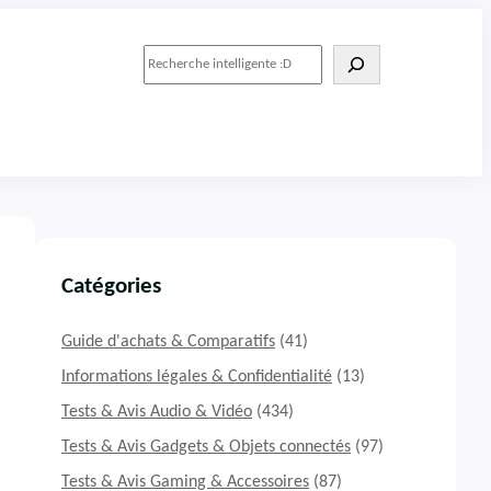
R
e
c
h
e
r
c
h
e
r
Catégories
Guide d'achats & Comparatifs
(41)
Informations légales & Confidentialité
(13)
Tests & Avis Audio & Vidéo
(434)
Tests & Avis Gadgets & Objets connectés
(97)
Tests & Avis Gaming & Accessoires
(87)