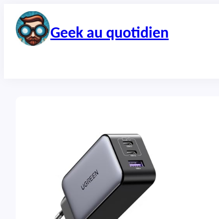
Aller
au
contenu
Geek au quotidien