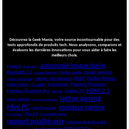
Découvrez la Geek Mania, votre source incontournable pour des
tests approfondis de produits tech. Nous analysons, comparons et
évaluons les dernières innovations pour vous aider à faire les
meilleurs choix.
autonomie longue durée
6 pouces
Android 15
Bluetooth 5.3
clavier gaming
charge rapide
casque gaming
Dolby Atmos
clavier rétroéclairé
DDR5
clavier mécanique
ergonomie
FreeSync Premium
Dolby Vision
durabilité
HDMI 2.1
FreeSync Premium Pro
Google TV
gaming
laptop gaming
home cinéma
laptop bureautique
Mini PC
moniteur gaming
mini PC gaming
PCIe 5.0
PC portable gamer
PC compact
rapport qualité-prix
réduction de bruit active