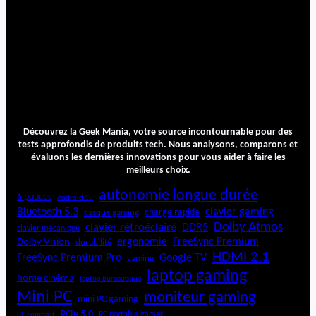
Découvrez la Geek Mania, votre source incontournable pour des
tests approfondis de produits tech. Nous analysons, comparons et
évaluons les dernières innovations pour vous aider à faire les
meilleurs choix.
autonomie longue durée
6 pouces
Android 15
Bluetooth 5.3
clavier gaming
charge rapide
casque gaming
Dolby Atmos
clavier rétroéclairé
DDR5
clavier mécanique
ergonomie
FreeSync Premium
Dolby Vision
durabilité
HDMI 2.1
FreeSync Premium Pro
Google TV
gaming
laptop gaming
home cinéma
laptop bureautique
Mini PC
moniteur gaming
mini PC gaming
PCIe 5.0
PC portable gamer
PC compact