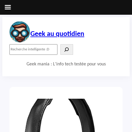
Aller
au
contenu
Geek au quotidien
R
e
c
Geek mania : L'info tech testée pour vous
h
e
r
c
h
e
r