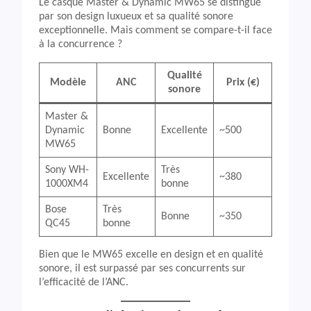
Le casque Master & Dynamic MW65 se distingue
par son design luxueux et sa qualité sonore
exceptionnelle. Mais comment se compare-t-il face
à la concurrence ?
Qualité
Modèle
ANC
Prix (€)
sonore
Master &
Dynamic
Bonne
Excellente
~500
MW65
Sony WH-
Très
Excellente
~380
1000XM4
bonne
Bose
Très
Bonne
~350
QC45
bonne
Bien que le MW65 excelle en design et en qualité
sonore, il est surpassé par ses concurrents sur
l’efficacité de l’ANC.