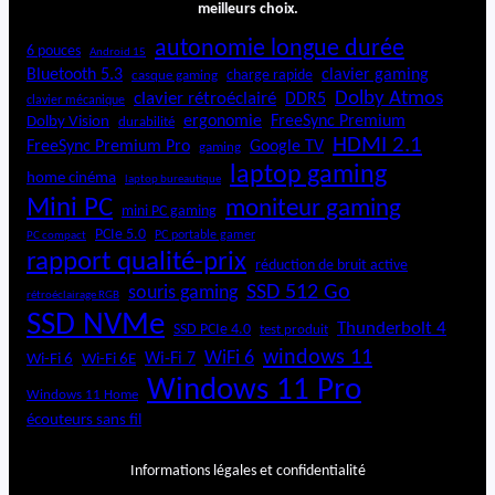
meilleurs choix.
autonomie longue durée
6 pouces
Android 15
Bluetooth 5.3
clavier gaming
charge rapide
casque gaming
Dolby Atmos
clavier rétroéclairé
DDR5
clavier mécanique
ergonomie
FreeSync Premium
Dolby Vision
durabilité
HDMI 2.1
FreeSync Premium Pro
Google TV
gaming
laptop gaming
home cinéma
laptop bureautique
Mini PC
moniteur gaming
mini PC gaming
PCIe 5.0
PC portable gamer
PC compact
rapport qualité-prix
réduction de bruit active
SSD 512 Go
souris gaming
rétroéclairage RGB
SSD NVMe
Thunderbolt 4
SSD PCIe 4.0
test produit
windows 11
WiFi 6
Wi-Fi 6E
Wi-Fi 7
Wi-Fi 6
Windows 11 Pro
Windows 11 Home
écouteurs sans fil
Informations légales et confidentialité