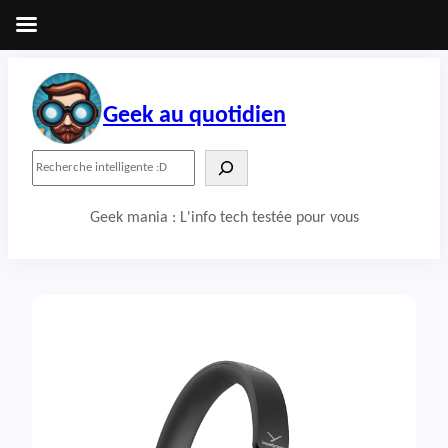
Aller
au
contenu
Geek au quotidien
R
e
c
Geek mania : L'info tech testée pour vous
h
e
r
c
h
e
r