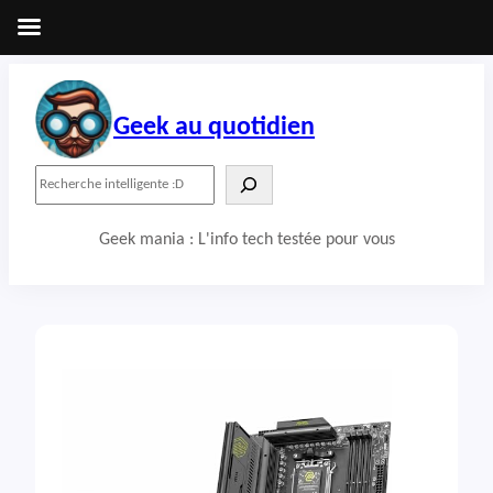
Aller
au
contenu
Geek au quotidien
R
e
c
Geek mania : L'info tech testée pour vous
h
e
r
c
h
e
r