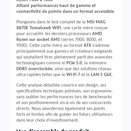
Ryzen 7000 à 9000
Alliant performances haut de gamme et
connectivité de pointe dans un format accessible
Plongeons dans le test complet de la
MSI MAG
X870E Tomahawk WiFi
, une carte mère conçue
pour accueillir les derniers processeurs
AMD
Ryzen sur socket AM5
(séries 7000, 8000, et
9000). Cette carte mère au format
ATX
s’adresse
principalement aux gamers et créateurs exigeants
qui souhaitent tirer pleinement parti des avancées
technologiques comme le
PCIe 5.0
, la mémoire
DDR5 overclockée
, ainsi que des solutions réseau
ultra-rapides telles que le
Wi-Fi 7
et le
LAN 5 GbE
.
Cette analyse détaillée couvrira son design, ses
spécifications techniques pointues, son ergonomie,
sans oublier les performances lors de benchmarks
et son positionnement vis-à-vis de ses concurrents
directs. Nous aborderons également ses points
forts et limites afin de guider les futurs utilisateurs
dans leur choix d’investissement.