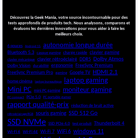
Découvrez la Geek Mania, votre source incontournable pour des
tests approfondis de produits tech. Nous analysons, comparons et
évaluons les dernières innovations pour vous aider à faire les
meilleurs choix.
autonomie longue durée
6 pouces
Android 15
Bluetooth 5.3
clavier gaming
charge rapide
casque gaming
Dolby Atmos
clavier rétroéclairé
DDR5
clavier mécanique
ergonomie
FreeSync Premium
Dolby Vision
durabilité
HDMI 2.1
FreeSync Premium Pro
Google TV
gaming
laptop gaming
home cinéma
laptop bureautique
Mini PC
moniteur gaming
mini PC gaming
PCIe 5.0
PC portable gamer
PC compact
rapport qualité-prix
réduction de bruit active
SSD 512 Go
souris gaming
rétroéclairage RGB
SSD NVMe
Thunderbolt 4
SSD PCIe 4.0
test produit
windows 11
WiFi 6
Wi-Fi 6E
Wi-Fi 7
Wi-Fi 6