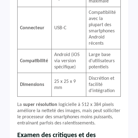
maximale
Compatibilité
avec la
plupart des
Connecteur
USB-C
smartphones
Android
récents
Android (iOS
Large base
Compatibilité
via version
d’utilisateurs
spécifique)
potentiels
Discrétion et
25 x 25 x 9
Dimensions
facilité
mm
d’intégration
La
super résolution
logicielle à 512 x 384 pixels
améliore la netteté des images, mais peut solliciter
le processeur des smartphones moins puissants,
entraînant parfois des ralentissements.
Examen des critiques et des