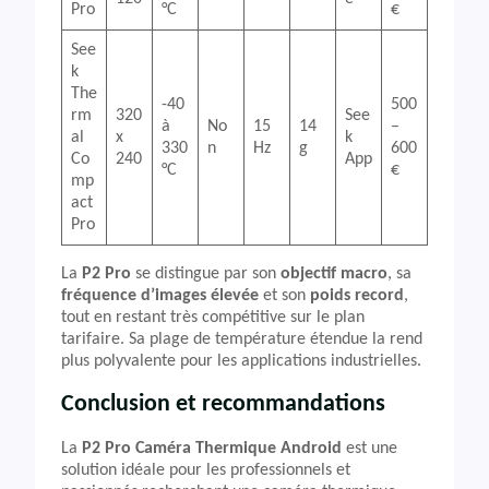
Pro
°C
€
See
k
The
-40
500
rm
320
See
à
No
15
14
–
al
x
k
330
n
Hz
g
600
Co
240
App
°C
€
mp
act
Pro
La
P2 Pro
se distingue par son
objectif macro
, sa
fréquence d’images élevée
et son
poids record
,
tout en restant très compétitive sur le plan
tarifaire. Sa plage de température étendue la rend
plus polyvalente pour les applications industrielles.
Conclusion et recommandations
La
P2 Pro Caméra Thermique Android
est une
solution idéale pour les professionnels et