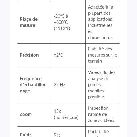
Adaptée à la
plupart des
-20°C à
Plage de
applications
+600°C
mesure
industrielles
(1112°F)
et
domestiques
Fiabilité des
Précision
±2°C
mesures sur le
terrain
Vidéos fluides,
Fréquence
analyse de
d’échantillon
25 Hz
pièces
nage
mobiles
possible
Inspection
15x
Zoom
rapide de
(numérique)
zones ciblées
Portabilité
Poids
9 g