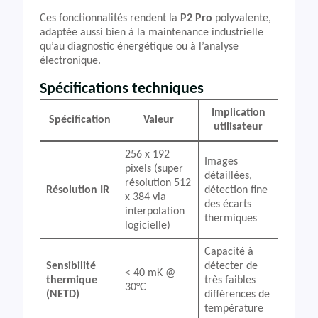
Ces fonctionnalités rendent la
P2 Pro
polyvalente,
adaptée aussi bien à la maintenance industrielle
qu’au diagnostic énergétique ou à l’analyse
électronique.
Spécifications techniques
Implication
Spécification
Valeur
utilisateur
256 x 192
Images
pixels (super
détaillées,
résolution 512
Résolution IR
détection fine
x 384 via
des écarts
interpolation
thermiques
logicielle)
Capacité à
Sensibilité
détecter de
< 40 mK @
thermique
très faibles
30°C
(NETD)
différences de
température