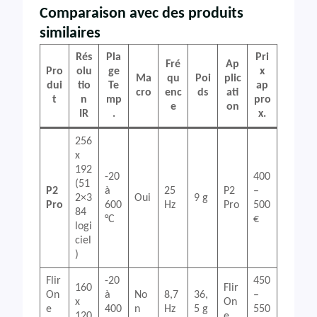
Comparaison avec des produits
similaires
Rés
Pla
Pri
Fré
Ap
Pro
olu
ge
x
Ma
qu
Poi
plic
dui
tio
Te
ap
cro
enc
ds
ati
t
n
mp
pro
e
on
IR
.
x.
256
x
192
-20
400
(51
P2
à
25
P2
–
2×3
Oui
9 g
Pro
600
Hz
Pro
500
84
°C
€
logi
ciel
)
Flir
-20
450
160
Flir
On
à
No
8,7
36,
–
x
On
e
400
n
Hz
5 g
550
120
e