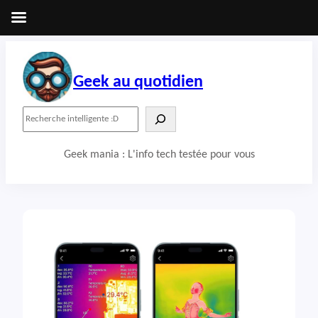
Aller
au
contenu
Geek au quotidien
R
e
c
Geek mania : L'info tech testée pour vous
h
e
r
c
h
e
r