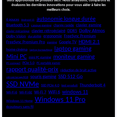
tests approfondis de produits tech. Nous analysons, comparons et
évaluons les dernières innovations pour vous aider à faire les
meilleurs choix.
autonomie longue durée
6 pouces
Android 15
Bluetooth 5.3
clavier gaming
charge rapide
casque gaming
Dolby Atmos
clavier rétroéclairé
DDR5
clavier mécanique
ergonomie
FreeSync Premium
Dolby Vision
durabilité
HDMI 2.1
FreeSync Premium Pro
Google TV
gaming
laptop gaming
home cinéma
laptop bureautique
Mini PC
moniteur gaming
mini PC gaming
PCIe 5.0
PC portable gamer
PC compact
rapport qualité-prix
réduction de bruit active
SSD 512 Go
souris gaming
rétroéclairage RGB
SSD NVMe
Thunderbolt 4
SSD PCIe 4.0
test produit
windows 11
WiFi 6
Wi-Fi 6E
Wi-Fi 7
Wi-Fi 6
Windows 11 Pro
Windows 11 Home
écouteurs sans fil