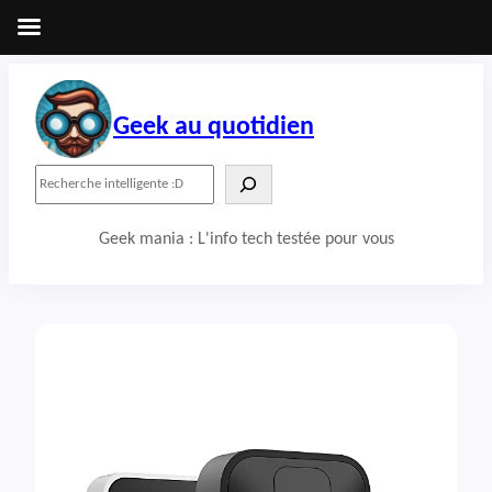
Aller
au
contenu
Geek au quotidien
R
e
c
Geek mania : L'info tech testée pour vous
h
e
r
c
h
e
r