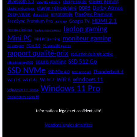
Bluetooth 5.3
clavier gaming
charge rapide
casque gaming
Dolby Atmos
clavier rétroéclairé
DDR5
clavier mécanique
ergonomie
FreeSync Premium
Dolby Vision
durabilité
HDMI 2.1
FreeSync Premium Pro
Google TV
gaming
laptop gaming
home cinéma
laptop bureautique
Mini PC
moniteur gaming
mini PC gaming
PCIe 5.0
PC portable gamer
PC compact
rapport qualité-prix
réduction de bruit active
SSD 512 Go
souris gaming
rétroéclairage RGB
SSD NVMe
Thunderbolt 4
SSD PCIe 4.0
test produit
windows 11
WiFi 6
Wi-Fi 6E
Wi-Fi 7
Wi-Fi 6
Windows 11 Pro
Windows 11 Home
écouteurs sans fil
Informations légales et confidentialité
Mentions légales simplifiées