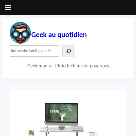
Aller
au
contenu
Geek au quotidien
R
e
c
Geek mania : L'info tech testée pour vous
h
e
r
c
h
e
r