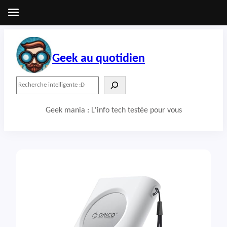
Aller
au
contenu
Geek au quotidien
R
e
c
Geek mania : L'info tech testée pour vous
h
e
r
c
h
e
r