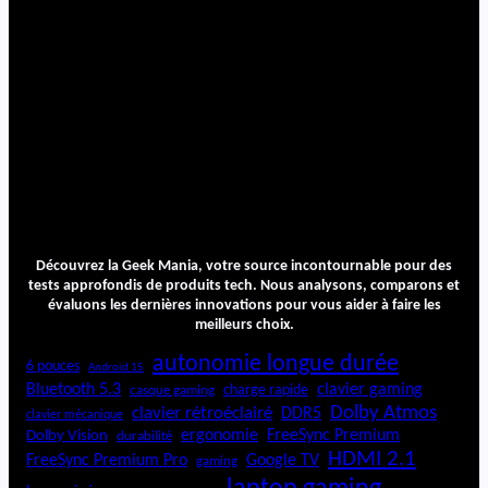
Découvrez la Geek Mania, votre source incontournable pour des
tests approfondis de produits tech. Nous analysons, comparons et
évaluons les dernières innovations pour vous aider à faire les
meilleurs choix.
autonomie longue durée
6 pouces
Android 15
Bluetooth 5.3
clavier gaming
charge rapide
casque gaming
Dolby Atmos
clavier rétroéclairé
DDR5
clavier mécanique
ergonomie
FreeSync Premium
Dolby Vision
durabilité
HDMI 2.1
FreeSync Premium Pro
Google TV
gaming