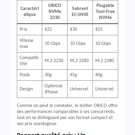
ORICO
Plugable
Caractéri
Sabrent
NVMe
Tool-Free
stique
EC-SNVE
2230
NVMe
Prix
$22
$30
$25
Vitesse
10 Gbps
10 Gbps
10 Gbps
max
Compatib
M.2 2230
M.2 2280
M.2 2280
ilité
Poids
30g
45g
40g
Optimisé
Design
Universel
Universel
iPhone
Comme on peut le constater, le boîtier ORICO offre
des performances comparables à ses concurrents,
tout en se distinguant par son format compact et
son prix avantageux.