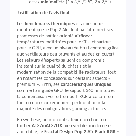
assez
minimaliste
(1 x 3,5″/2,5″, 2 x 2,5″).
Justification de l’avis final
Les
benchmarks thermiques
et acoustiques
montrent que le Pop 2 Air tient parfaitement ses
promesses de boîtier orienté
airflow
:
températures maîtrisées pour le CPU et surtout
pour le GPU, avec un niveau de bruit contenu grâce
aux ventilateurs peu bruyants et au design ouvert.
Les
retours d’experts
saluent ce compromis,
insistant sur la qualité du châssis et la
modernisation de la compatibilité radiateurs, tout
en notant les concessions sur certains aspects «
premium ». Enfin, ses
caractéristiques uniques
comme l’air guide GPU, le support 360 mm top et
la combinaison verre trempé + RGB à ce tarif en
font un choix extrêmement pertinent pour la
majorité des configurations gaming actuelles.
En synthèse, pour un utilisateur cherchant un
boîtier ATX/mATX/ITX
bien ventilé, moderne et
abordable, le
Fractal Design Pop 2 Air Black RGB –