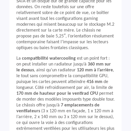
SATA et un disque dur de grande capacité pour les
données. On reste toutefois sur une offre
relativement sobre de ce point de vue, ce boîtier
visant avant tout les configurations gaming
modernes qui misent beaucoup sur le stockage M.2
directement sur la carte mère. Le châssis ne
propose pas de baie 5,25″, l’orientation résolument
contemporaine faisant l’impasse sur les lecteurs
optiques ou baies frontales classiques.
La
compatibilité watercooling
est un point fort :
on peut installer un radiateur jusqu’à
360 mm sur
le dessus
, ainsi qu’un radiateur
120 mm à l’arrière
,
le tout sans compromettre la compatibilité GPU,
puisque les cartes peuvent atteindre
416 mm
de
longueur. Côté refroidissement par air, la limite de
170 mm de hauteur pour le ventirad CPU
permet
de monter des modèles imposants type double tour.
Le châssis offre jusqu’à
7 emplacements de
ventilateurs
(3 x 120 mm en façade, 1 x 120 mm à
l’arrière, 2 x 140 mm ou 3 x 120 mm sur le dessus),
ce qui ouvre la voie à des configurations
extrêmement ventilées pour les utilisateurs les plus