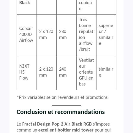
Black
cubiqu
e
Très
bonne
supérie
Corsair
2 x 120
280
réputat
ur /
4000D
mm
mm
ion
similair
Airflow
airflow
e
/bruit
Ventilat
NZXT
eur
2 x 120
240
similair
H5
orienté
mm
mm
e
Flow
GPU en
bas
*Prix variables selon revendeurs et promotions.
Conclusion et recommandations
Le
Fractal Design Pop 2 Air Black RGB
s’impose
comme un
excellent boîtier mid-tower
pour qui