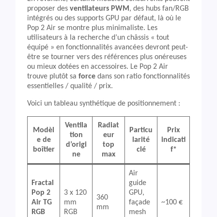
proposer des
ventilateurs PWM
, des hubs fan/RGB
intégrés ou des supports GPU par défaut, là où le
Pop 2 Air se montre plus minimaliste. Les
utilisateurs à la recherche d’un châssis « tout
équipé » en fonctionnalités avancées devront peut-
être se tourner vers des références plus onéreuses
ou mieux dotées en accessoires. Le Pop 2 Air
trouve plutôt sa
force
dans son ratio fonctionnalités
essentielles / qualité / prix.
Voici un tableau synthétique de positionnement :
Ventila
Radiat
Modèl
Particu
Prix
tion
eur
e de
larité
indicati
d’origi
top
boîtier
clé
f*
ne
max
Air
Fractal
guide
Pop 2
3 x 120
GPU,
360
Air TG
mm
façade
~100 €
mm
RGB
RGB
mesh