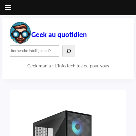
Aller
au
contenu
Geek au quotidien
R
e
c
Geek mania : L'info tech testée pour vous
h
e
r
c
h
e
r