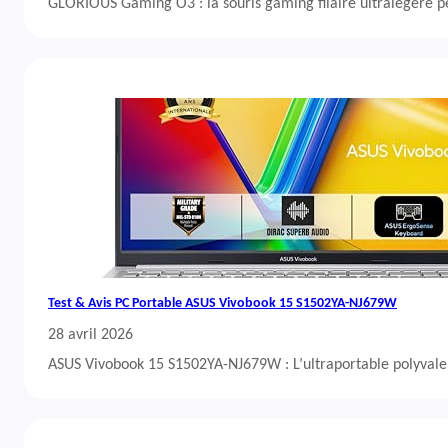
GLORIOUS Gaming O3 : la souris gaming filaire ultralégère 
Test & Avis PC Portable ASUS Vivobook 15 S1502YA-NJ679W
28 avril 2026
ASUS Vivobook 15 S1502YA-NJ679W : L’ultraportable polyvalent