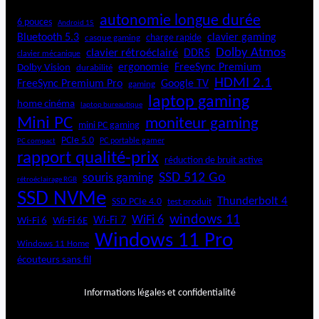
autonomie longue durée
6 pouces
Android 15
Bluetooth 5.3
clavier gaming
charge rapide
casque gaming
Dolby Atmos
clavier rétroéclairé
DDR5
clavier mécanique
ergonomie
FreeSync Premium
Dolby Vision
durabilité
HDMI 2.1
FreeSync Premium Pro
Google TV
gaming
laptop gaming
home cinéma
laptop bureautique
Mini PC
moniteur gaming
mini PC gaming
PCIe 5.0
PC portable gamer
PC compact
rapport qualité-prix
réduction de bruit active
SSD 512 Go
souris gaming
rétroéclairage RGB
SSD NVMe
Thunderbolt 4
SSD PCIe 4.0
test produit
windows 11
WiFi 6
Wi-Fi 6E
Wi-Fi 7
Wi-Fi 6
Windows 11 Pro
Windows 11 Home
écouteurs sans fil
Informations légales et confidentialité