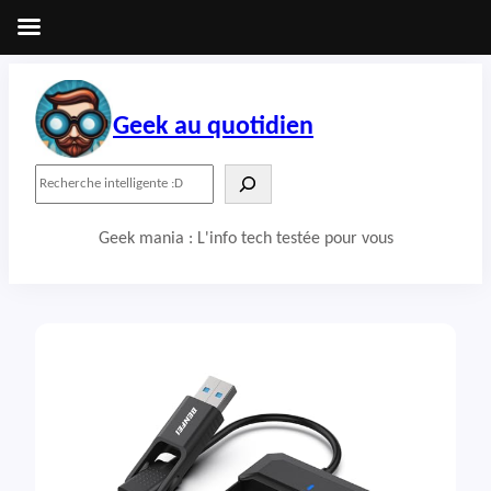
Aller
au
contenu
Geek au quotidien
R
e
c
Geek mania : L'info tech testée pour vous
h
e
r
c
h
e
r