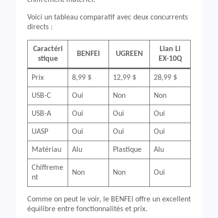
chiffrement matériel.
Voici un tableau comparatif avec deux concurrents
directs :
Caractéri
Lian Li
BENFEI
UGREEN
stique
EX-10Q
Prix
8,99 $
12,99 $
28,99 $
USB-C
Oui
Non
Non
USB-A
Oui
Oui
Oui
UASP
Oui
Oui
Oui
Matériau
Alu
Plastique
Alu
Chiffreme
Non
Non
Oui
nt
Comme on peut le voir, le BENFEI offre un excellent
équilibre entre fonctionnalités et prix.