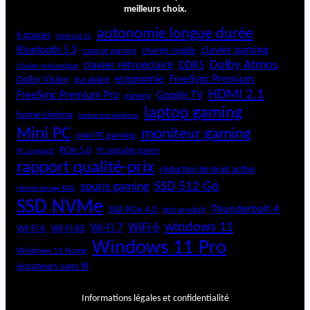
meilleurs choix.
autonomie longue durée
6 pouces
Android 15
Bluetooth 5.3
clavier gaming
charge rapide
casque gaming
Dolby Atmos
clavier rétroéclairé
DDR5
clavier mécanique
ergonomie
FreeSync Premium
Dolby Vision
durabilité
HDMI 2.1
FreeSync Premium Pro
Google TV
gaming
laptop gaming
home cinéma
laptop bureautique
Mini PC
moniteur gaming
mini PC gaming
PCIe 5.0
PC portable gamer
PC compact
rapport qualité-prix
réduction de bruit active
SSD 512 Go
souris gaming
rétroéclairage RGB
SSD NVMe
Thunderbolt 4
SSD PCIe 4.0
test produit
windows 11
WiFi 6
Wi-Fi 6E
Wi-Fi 7
Wi-Fi 6
Windows 11 Pro
Windows 11 Home
écouteurs sans fil
Informations légales et confidentialité