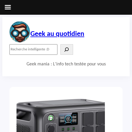
Aller
au
contenu
Geek au quotidien
R
e
c
Geek mania : L'info tech testée pour vous
h
e
r
c
h
e
r