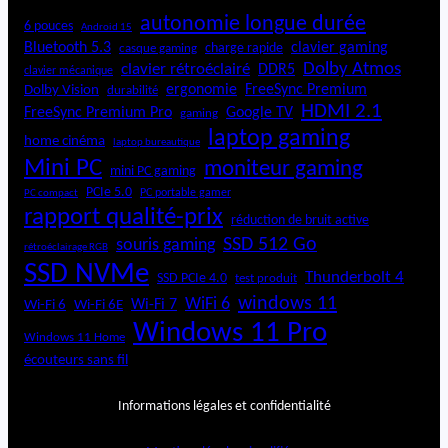
autonomie longue durée
6 pouces
Android 15
Bluetooth 5.3
clavier gaming
charge rapide
casque gaming
Dolby Atmos
clavier rétroéclairé
DDR5
clavier mécanique
ergonomie
FreeSync Premium
Dolby Vision
durabilité
HDMI 2.1
FreeSync Premium Pro
Google TV
gaming
laptop gaming
home cinéma
laptop bureautique
Mini PC
moniteur gaming
mini PC gaming
PCIe 5.0
PC portable gamer
PC compact
rapport qualité-prix
réduction de bruit active
SSD 512 Go
souris gaming
rétroéclairage RGB
SSD NVMe
Thunderbolt 4
SSD PCIe 4.0
test produit
windows 11
WiFi 6
Wi-Fi 6E
Wi-Fi 7
Wi-Fi 6
Windows 11 Pro
Windows 11 Home
écouteurs sans fil
Informations légales et confidentialité