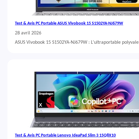
Test & Avis PC Portable ASUS Vivobook 15 S1502YA-NJ679W
28 avril 2026
ASUS Vivobook 15 S1502YA-NJ679W : L’ultraportable polyvalent
Test & Avis PC Portable Lenovo IdeaPad Slim 3 15Q8X10