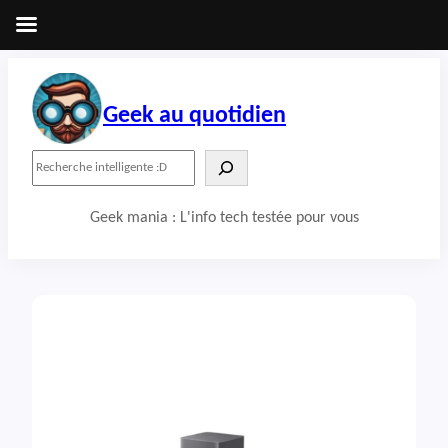
Aller
au
contenu
Geek au quotidien
R
e
c
Geek mania : L'info tech testée pour vous
h
e
r
c
h
e
r