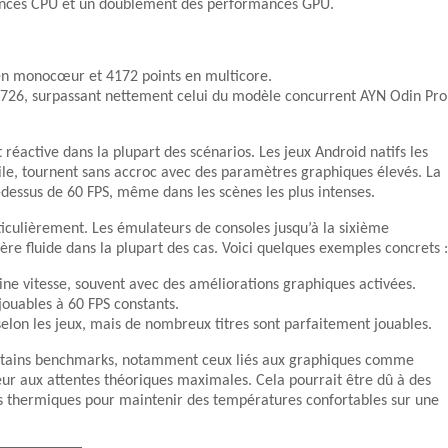
nces CPU et un doublement des performances GPU.
 en monocœur et 4172 points en multicore.
 726, surpassant nettement celui du modèle concurrent AYN Odin Pro
 réactive dans la plupart des scénarios. Les jeux Android natifs les
ile, tournent sans accroc avec des paramètres graphiques élevés. La
dessus de 60 FPS, même dans les scènes les plus intenses.
ticulièrement. Les émulateurs de consoles jusqu’à la sixième
e fluide dans la plupart des cas. Voici quelques exemples concrets :
eine vitesse, souvent avec des améliorations graphiques activées.
jouables à 60 FPS constants.
selon les jeux, mais de nombreux titres sont parfaitement jouables.
 certains benchmarks, notamment ceux liés aux graphiques comme
r aux attentes théoriques maximales. Cela pourrait être dû à des
ons thermiques pour maintenir des températures confortables sur une