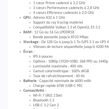
1 cœur Prime cadencé à 3,2 GHz
3 cœurs Performance cadencés à 2,8 GHz
4 cœurs Efficience cadencés à 2,0 GHz
GPU
: Adreno A32 à 1 GHz
Support du ray tracing matériel
Compatibilité Vulkan 1.3 et OpenGL ES 3.2
RAM
: 12 Go ou 16 Go LPDDR5X
Bande passante jusqu’à 8533 Mbps
Stockage
: De 128 Go à jusqu’à 1 To (UFS 3.1 ou UFS 4
Vitesses de lecture séquentielle jusqu’à 4200 Mo
Écran
:
IPS 6 pouces
Options : 1080p (1920×1080, 368 PPI) ou 1440p
Luminosité maximale : 400 nits
Gamut colorimétrique : 100% sRGB
Taux de rafraîchissement : 60 Hz
Batterie
: Capacité nominale de 6000 mAh
Charge rapide 65W (USB-C PD)
Connectivité
:
Wi-Fi 7 (802.11be)
Bluetooth 5.3
USB-C 3.2 Gen 2