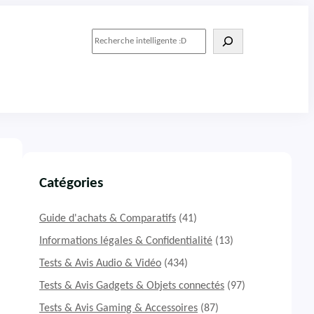
R
e
c
h
e
r
c
h
e
r
Catégories
Guide d'achats & Comparatifs
(41)
Informations légales & Confidentialité
(13)
Tests & Avis Audio & Vidéo
(434)
Tests & Avis Gadgets & Objets connectés
(97)
Tests & Avis Gaming & Accessoires
(87)