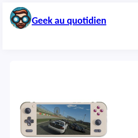
Aller
au
contenu
Geek au quotidien