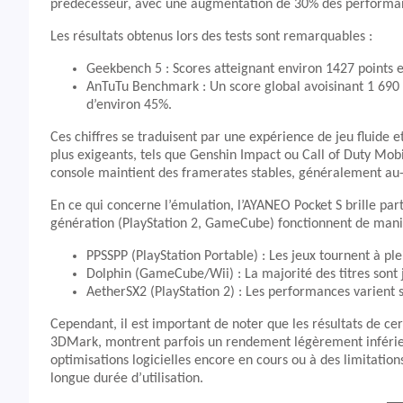
prédécesseur, avec une augmentation de 30% des performa
Les résultats obtenus lors des tests sont remarquables :
Geekbench 5 : Scores atteignant environ 1427 points
AnTuTu Benchmark : Un score global avoisinant 1 690
d’environ 45%.
Ces chiffres se traduisent par une expérience de jeu fluide et
plus exigeants, tels que Genshin Impact ou Call of Duty Mob
console maintient des framerates stables, généralement au-
En ce qui concerne l’émulation, l’AYANEO Pocket S brille par
génération (PlayStation 2, GameCube) fonctionnent de manièr
PPSSPP (PlayStation Portable) : Les jeux tournent à pl
Dolphin (GameCube/Wii) : La majorité des titres sont 
AetherSX2 (PlayStation 2) : Les performances varient 
Cependant, il est important de noter que les résultats de
3DMark, montrent parfois un rendement légèrement inférieu
optimisations logicielles encore en cours ou à des limitati
longue durée d’utilisation.