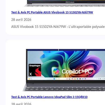
Test & Avis PC Portable ASUS Vivobook 15 S1502YA-NJ679W
28 avril 2026
ASUS Vivobook 15 S1502YA-NJ679W : L’ultraportable polyvalent
Test & Avis PC Portable Lenovo IdeaPad Slim 3 15Q8X10
28 avril 2026