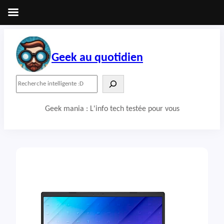
Aller
au
contenu
Geek au quotidien
R
e
c
Geek mania : L'info tech testée pour vous
h
e
r
c
h
e
r