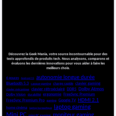
Découvrez la Geek Mania, votre source incontournable pour des
tests approfondis de produits tech. Nous analysons, comparons et
évaluons les dernières innovations pour vous aider à faire les
meilleurs choix.
autonomie longue durée
6 pouces
Android 15
Bluetooth 5.3
clavier gaming
charge rapide
casque gaming
Dolby Atmos
clavier rétroéclairé
DDR5
clavier mécanique
ergonomie
FreeSync Premium
Dolby Vision
durabilité
HDMI 2.1
FreeSync Premium Pro
Google TV
gaming
laptop gaming
home cinéma
laptop bureautique
Mini PC
moniteur gaming
mini PC gaming