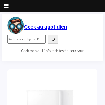
Aller
au
contenu
Geek au quotidien
R
e
c
Geek mania : L'info tech testée pour vous
h
e
r
c
h
e
r