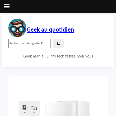
Aller
au
contenu
Geek au quotidien
R
e
c
Geek mania : L'info tech testée pour vous
h
e
r
c
h
e
r