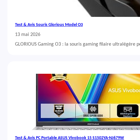
Test & Avis Souris Glorious Model O3
13 mai 2026
GLORIOUS Gaming O3 : la souris gaming filaire ultralégère 
Test & Avis PC Portable ASUS Vivobook 15 S1502YA-NJ679W