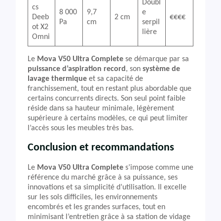
Doubl
cs
8 000
9,7
e
Deeb
2 cm
€€€€
Pa
cm
serpil
ot X2
lière
Omni
Le
Mova V50 Ultra Complete
se démarque par sa
puissance d’aspiration record
, son
système de
lavage thermique
et sa capacité de
franchissement, tout en restant plus abordable que
certains concurrents directs. Son seul point faible
réside dans sa hauteur minimale, légèrement
supérieure à certains modèles, ce qui peut limiter
l’accès sous les meubles très bas.
Conclusion et recommandations
Le
Mova V50 Ultra Complete
s’impose comme une
référence du marché grâce à sa puissance, ses
innovations et sa simplicité d’utilisation. Il excelle
sur les sols difficiles, les environnements
encombrés et les grandes surfaces, tout en
minimisant l’entretien grâce à sa station de vidage