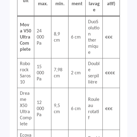
uit
max.
min.
ment
lavag
atif)
e
DuoS
Mov
olutio
a V50
24
8,9
n
Ultra
000
6 cm
€€€
cm
ther
Com
Pa
miqu
plete
e
Robo
Doubl
15
rock
7,98
e
000
2 cm
€€€€
Saros
cm
serpil
Pa
10
lière
Drea
me
Roule
12
X50
9,5
au
000
6 cm
€€€
Ultra
cm
rotati
Pa
Comp
f
lete
Ecova