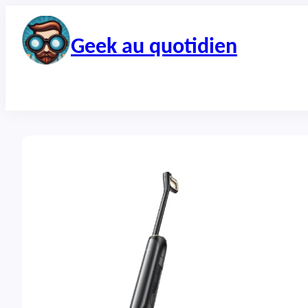
Aller
au
contenu
Geek au quotidien