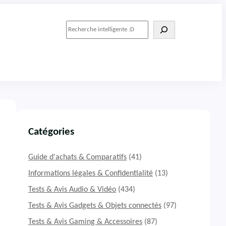
R
e
c
h
e
r
c
h
e
r
Catégories
Guide d'achats & Comparatifs
(41)
Informations légales & Confidentialité
(13)
Tests & Avis Audio & Vidéo
(434)
Tests & Avis Gadgets & Objets connectés
(97)
Tests & Avis Gaming & Accessoires
(87)